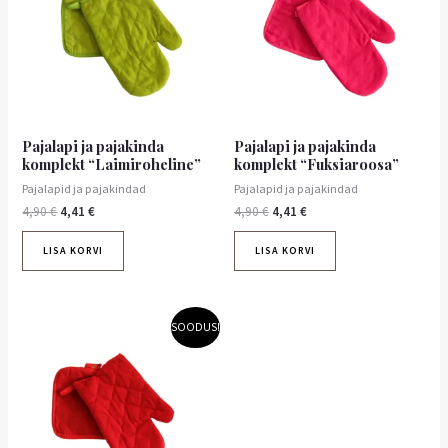
Pajalapi ja pajakinda
Pajalapi ja pajakinda
komplekt “Laimiroheline”
komplekt “Fuksiaroosa”
Pajalapid ja pajakindad
Pajalapid ja pajakindad
4,90
€
4,41
€
4,90
€
4,41
€
LISA KORVI
LISA KORVI
Algne
Praegune
SOODUS!
hind
hind
oli:
on:
4,90 €.
4,41 €.