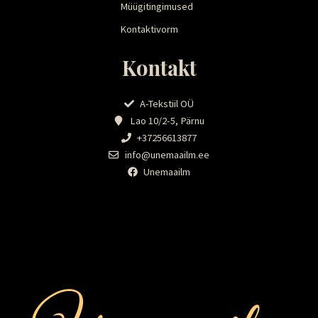
Müügitingimused
Kontaktivorm
Kontakt
A-Tekstiil OÜ
Lao 10/2-5, Pärnu
+37256613877
info@unemaailm.ee
Unemaailm