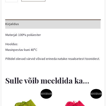
Kirjeldus
Materjal: 100% polüester
Hooldus:
Masinpestav kuni 40°C
Piltidel olevad värvid võivad erineda natuke reaalsetest toonidest.
Sulle võib meeldida ka…
Algne
Praegune
Algne
Praegune
SOODUS!
SOODUS!
hind
hind
hind
hind
oli:
on:
oli:
on:
4,90 €.
4,41 €.
4,90 €.
4,41 €.