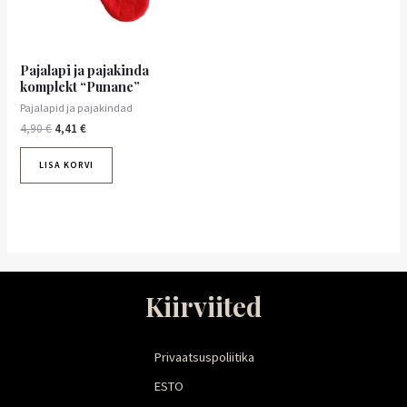
Pajalapi ja pajakinda
komplekt “Punane”
Pajalapid ja pajakindad
4,90
€
4,41
€
LISA KORVI
Kiirviited
Privaatsuspoliitika
ESTO