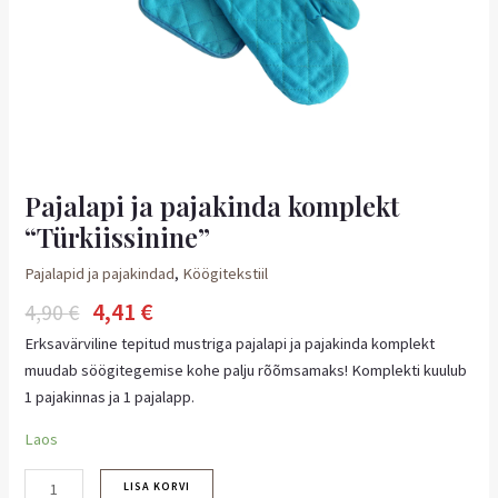
kogus
Pajalapi ja pajakinda komplekt
“Türkiissinine”
Pajalapid ja pajakindad
,
Köögitekstiil
4,41
€
4,90
€
Erksavärviline tepitud mustriga pajalapi ja pajakinda komplekt
muudab söögitegemise kohe palju rõõmsamaks! Komplekti kuulub
1 pajakinnas ja 1 pajalapp.
Laos
LISA KORVI