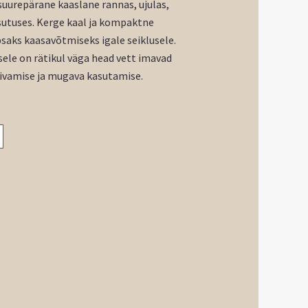
uurepärane kaaslane rannas, ujulas,
sutuses.
K
erge kaal ja kompaktne
saks kaasavõtmiseks igale seiklusele.
ele on rätikul väga head vett imavad
uivamise ja mugava kasutamise.