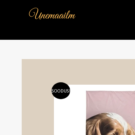
Skip
to
content
SOODUS!