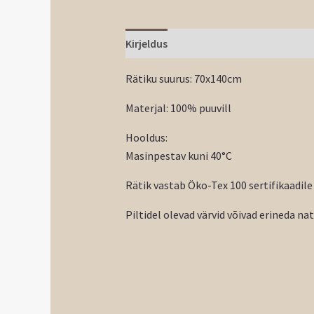
Kirjeldus
Rätiku suurus: 70x140cm
Materjal: 100% puuvill
Hooldus:
Masinpestav kuni 40°C
Rätik vastab Öko-Tex 100 sertifikaadile
Piltidel olevad värvid võivad erineda na