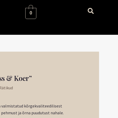
0
aegune
ss & Koer”
nd
Rätikud
:
51 €.
n valmistatud kõrgekvaliteedilisest
b pehmust ja õrna puudutust nahale.