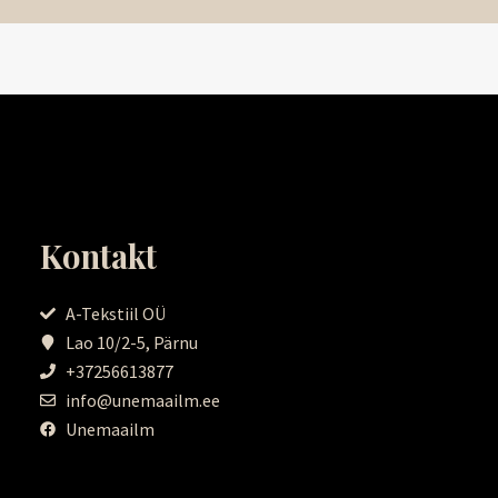
Kontakt
A-Tekstiil OÜ
Lao 10/2-5, Pärnu
+37256613877
info@unemaailm.ee
Unemaailm