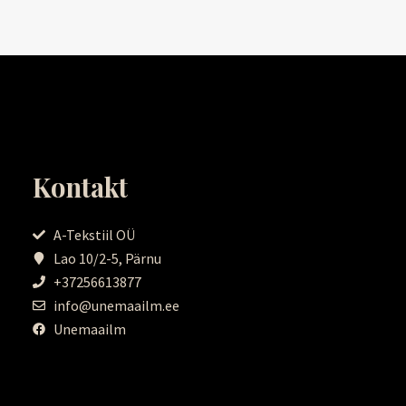
Kontakt
A-Tekstiil OÜ
Lao 10/2-5, Pärnu
+37256613877
info@unemaailm.ee
Unemaailm