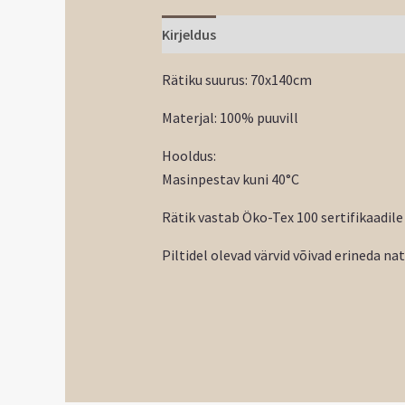
Kirjeldus
Rätiku suurus: 70x140cm
Materjal: 100% puuvill
Hooldus:
Masinpestav kuni 40°C
Rätik vastab Öko-Tex 100 sertifikaadile
Piltidel olevad värvid võivad erineda na