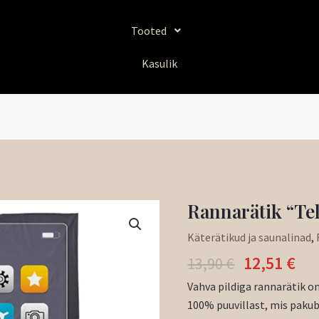
Tooted
Kasulik
Algne
Pr
Rannarätik “Te
Rannarätik
hind
hi
"Telefon"
Käterätikud ja saunalinad
,
oli:
on
kogus
12,51
€
13,90 €.
12,
13,90
€
Vahva pildiga rannarätik o
100% puuvillast, mis paku