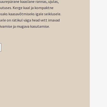
uurepärane kaaslane rannas, ujulas,
sutuses.
K
erge kaal ja kompaktne
saks kaasavõtmiseks igale seiklusele.
ele on rätikul väga head vett imavad
uivamise ja mugava kasutamise.