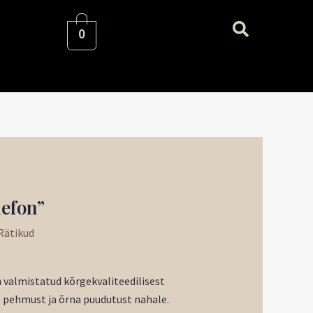
0
aegune
lefon”
nd
Rätikud
:
51 €.
n valmistatud kõrgekvaliteedilisest
b pehmust ja õrna puudutust nahale.