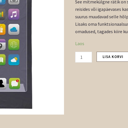
See mitmekülgne rätik on s
reisides või igapäevases ka
suurus muudavad selle hõlp
Lisaks oma funktsionaalsus
omadused, tagades kiire k
Laos
LISA KORVI