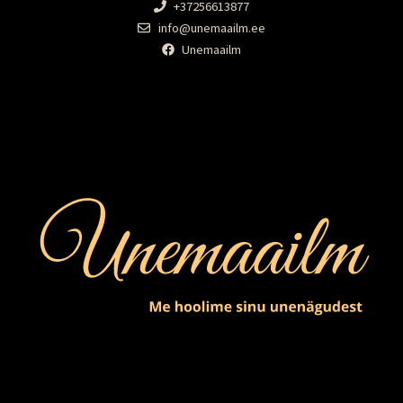
+37256613877
info@unemaailm.ee
Unemaailm