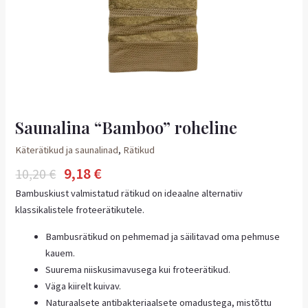
Saunalina “Bamboo” roheline
Käterätikud ja saunalinad
,
Rätikud
9,18
€
10,20
€
Bambuskiust valmistatud rätikud on ideaalne alternatiiv
klassikalistele froteerätikutele.
Bambusrätikud on pehmemad ja säilitavad oma pehmuse
kauem.
Suurema niiskusimavusega kui froteerätikud.
Väga kiirelt kuivav.
Naturaalsete antibakteriaalsete omadustega, mistõttu