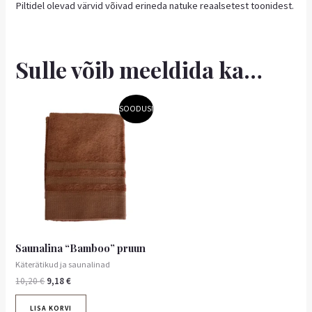
Piltidel olevad värvid võivad erineda natuke reaalsetest toonidest.
Sulle võib meeldida ka…
Algne
Praegune
SOODUS!
hind
hind
oli:
on:
10,20 €.
9,18 €.
Saunalina “Bamboo” pruun
Käterätikud ja saunalinad
10,20
€
9,18
€
LISA KORVI