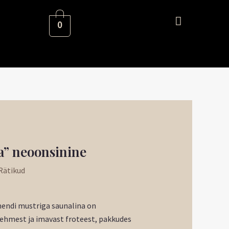
0
gune
a” neoonsinine
Rätikud
€.
endi mustriga saunalina on
ehmest ja imavast froteest, pakkudes