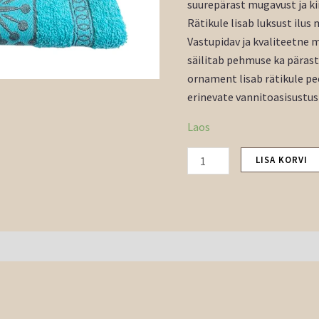
suurepärast mugavust ja kii
Rätikule lisab luksust ilus
Vastupidav ja kvaliteetne m
säilitab pehmuse ka päras
ornament lisab rätikule pe
erinevate vannitoasisustus
Laos
LISA KORVI