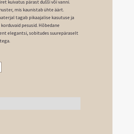
ret kuivatus pärast dušši või vanni.
 muster, mis kaunistab ühte äärt.
aterjal tagab pikaajalise kasutuse ja
t korduvaid pesusid. Hõbedane
ent elegantsi, sobitudes suurepäraselt
tega.