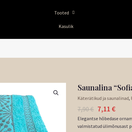
Tooted
Kasulik
Algne
Prae
Saunalina “Sofi
Saunalina
hind
hind
"Sofia"
Käterätikud ja saunalinad
,
oli:
on:
neoonsinine
7,11
€
7,90 €.
7,11 
7,90
€
kogus
Elegantse hõbedase ornam
valmistatud ülimõnusast p