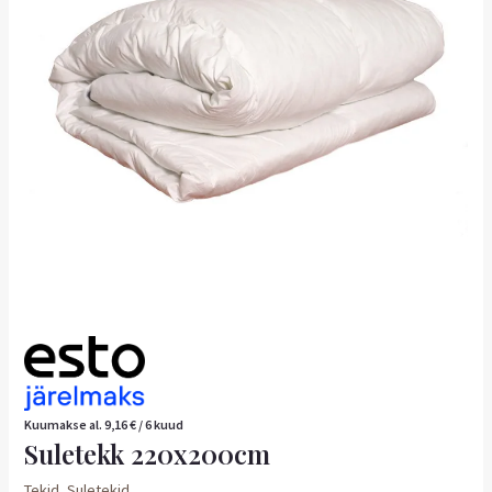
Kuumakse al.
9,16
€
/ 6 kuud
Suletekk 220x200cm
Tekid
,
Suletekid