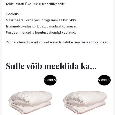
Tekk vastab Öko-Tex 100 sertifikaadile.
Hooldus:
Masinpestav õrna pesuprogrammiga kuni 40°C.
Trummelkuivatus on lubatud madalal kuumusel.
Pesupehmendid ja loputusvahendid keelatud.
Piltidel olevad värvid võivad erineda natuke reaalsetest toonidest.
Sulle võib meeldida ka…
Algne
Praegune
Algne
Praegune
SOODUS!
SOODUS!
hind
hind
hind
hind
oli:
on:
oli:
on:
33,90 €.
30,51 €.
47,90 €.
43,11 €.