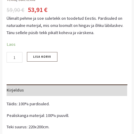
53,91
€
59,90
€
Ülimalt pehme ja soe suletekk on toodetud Eestis. Pardisuled on
naturaalne materjal, mis oma loomult on hingav ja õhku läbilaskev.
Tänu sellele püsib tekk pikalt koheva ja värskena.
Laos
LISA KORVI
Kirjeldus
Täidis: 100% pardisuled.
Pealiskanga materjal: 100% puuvill.
Teki suurus: 220x200cm.