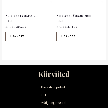
Suletekk 140x170cm
Suletekk 180x200cm
Tekid
Tekid
33,90
€
30,51
€
47,90
€
43,11
€
LISA KORVI
LISA KORVI
Kiirviited
Privaatsuspoliitika
ESTO
Müügitingimused