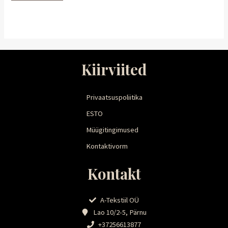
Kiirviited
Privaatsuspoliitika
ESTO
Müügitingimused
Kontaktivorm
Kontakt
A-Tekstiil OÜ
Lao 10/2-5, Pärnu
+37256613877