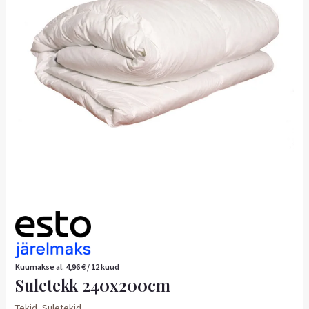
Kuumakse al.
4,96
€
/ 12 kuud
Suletekk 240x200cm
Tekid
,
Suletekid