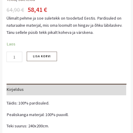
58,41
€
64,90
€
Ülimalt pehme ja soe suletekk on toodetud Eestis. Pardisuled on
naturaalne materjal, mis oma loomult on hingav ja õhku läbilaskev.
Tänu sellele püsib tekk pikalt koheva ja värskena.
Laos
LISA KORVI
Kirjeldus
Täidis: 100% pardisuled.
Pealiskanga materjal: 100% puuvill.
Teki suurus: 240x200cm.