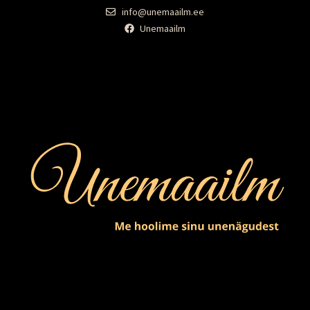
info@unemaailm.ee
Unemaailm