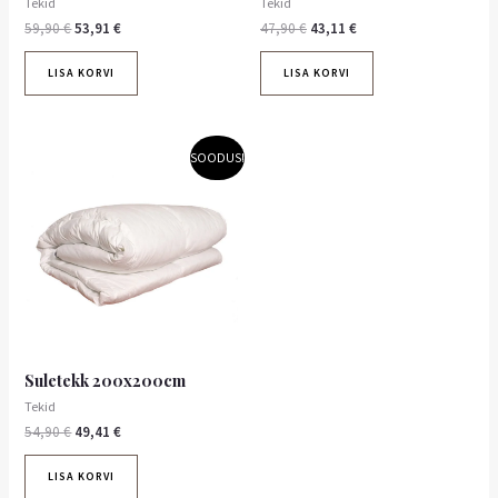
Tekid
Tekid
59,90
€
53,91
€
47,90
€
43,11
€
LISA KORVI
LISA KORVI
Algne
Praegune
SOODUS!
hind
hind
oli:
on:
54,90 €.
49,41 €.
Suletekk 200x200cm
Tekid
54,90
€
49,41
€
LISA KORVI