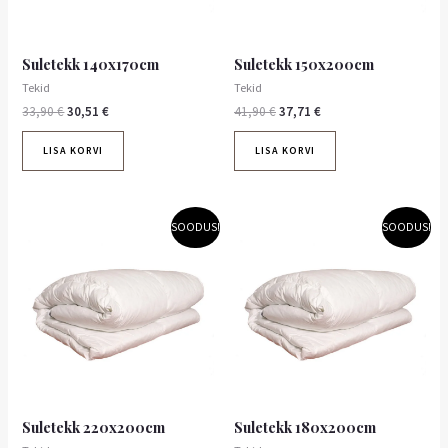
Suletekk 140x170cm
Suletekk 150x200cm
Tekid
Tekid
33,90
€
30,51
€
41,90
€
37,71
€
LISA KORVI
LISA KORVI
Algne
Praegune
Algne
Praegune
SOODUS!
SOODUS!
hind
hind
hind
hind
oli:
on:
oli:
on:
59,90 €.
53,91 €.
47,90 €.
43,11 €.
Suletekk 220x200cm
Suletekk 180x200cm