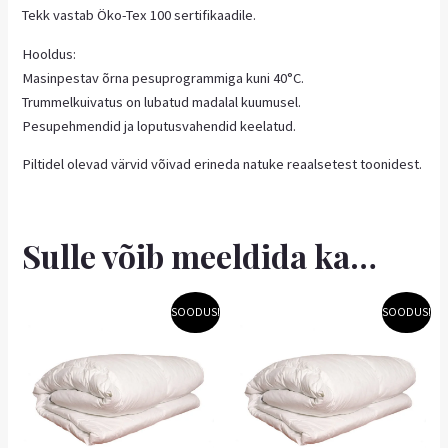
Tekk vastab Öko-Tex 100 sertifikaadile.
Hooldus:
Masinpestav õrna pesuprogrammiga kuni 40°C.
Trummelkuivatus on lubatud madalal kuumusel.
Pesupehmendid ja loputusvahendid keelatud.
Piltidel olevad värvid võivad erineda natuke reaalsetest toonidest.
Sulle võib meeldida ka…
Algne
Praegune
Algne
Praegune
SOODUS!
SOODUS!
hind
hind
hind
hind
oli:
on:
oli:
on:
33,90 €.
30,51 €.
41,90 €.
37,71 €.