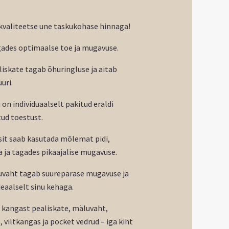
kvaliteetse une taskukohase hinnaga!
gades optimaalse toe ja mugavuse.
iskate tagab õhuringluse ja aitab
uri.
 on individuaalselt pakitud eraldi
ud toestust.
sit saab kasutada mõlemat pidi,
a ja tagades pikaajalise mugavuse.
uvaht tagab suurepärase mugavuse ja
eaalselt sinu kehaga.
d kangast pealiskate, mäluvaht,
 viltkangas ja pocket vedrud – iga kiht