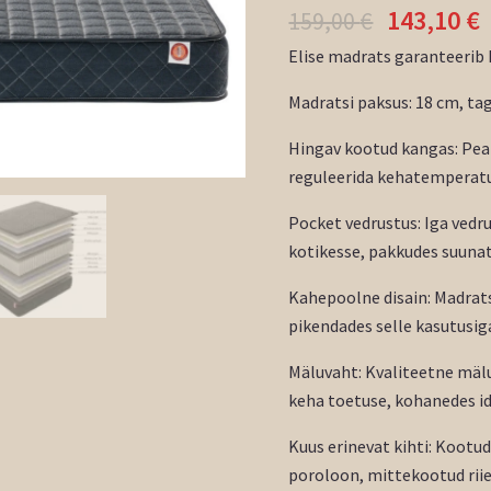
143,10
€
159,00
€
Elise madrats garanteerib 
Madratsi paksus: 18 cm, ta
Hingav kootud kangas: Peal
reguleerida kehatemperatu
Pocket vedrustus: Iga vedru
kotikesse, pakkudes suunat
Kahepoolne disain: Madrat
pikendades selle kasutusig
Mäluvaht: Kvaliteetne mäl
keha toetuse, kohanedes id
Kuus erinevat kihti: Kootu
poroloon, mittekootud riie,