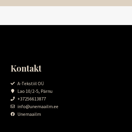
Kontakt
A-Tekstiil OÜ
Lao 10/2-5, Pärnu
+37256613877
info@unemaailm.ee
Unemaailm