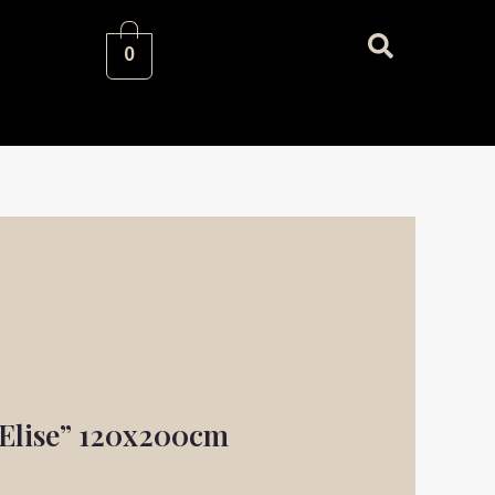
0
Praegune
hind
on:
43,10 €.
Elise” 120x200cm