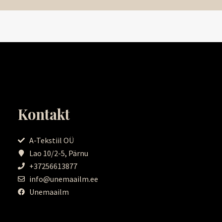
Kontakt
A-Tekstiil OÜ
Lao 10/2-5, Pärnu
+37256613877
info@unemaailm.ee
Unemaailm