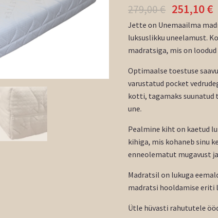
251,10
€
279,00
€
Jette on Unemaailma madra
luksuslikku uneelamust. K
madratsiga, mis on loodud
Optimaalse toestuse saavu
varustatud pocket vedrudeg
kotti, tagamaks suunatud t
une.
Pealmine kiht on kaetud l
kihiga, mis kohaneb sinu k
enneolematut mugavust ja
Madratsil on lukuga eemal
madratsi hooldamise eriti l
Ütle hüvasti rahututele ööd