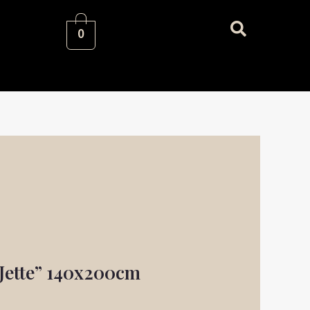
0
Praegune
hind
on:
51,10 €.
Jette” 140x200cm