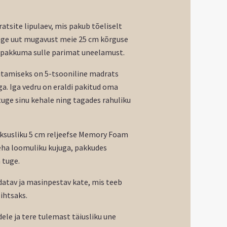
tsite lipulaev, mis pakub tõeliselt
oge uut mugavust meie 25 cm kõrguse
 pakkuma sulle parimat uneelamust.
tamiseks on 5-tsooniline madrats
a. Iga vedru on eraldi pakitud oma
uge sinu kehale ning tagades rahuliku
uksusliku 5 cm reljeefse Memory Foam
eha loomuliku kujuga, pakkudes
 tuge.
datav ja masinpestav kate, mis teeb
ihtsaks.
ele ja tere tulemast täiusliku une