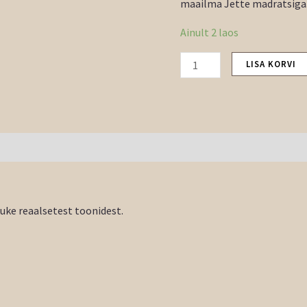
maailma Jette madratsiga
Ainult 2 laos
LISA KORVI
tuke reaalsetest toonidest.