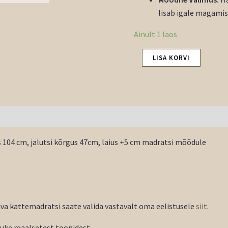
lisab igale magamis
Ainult 1 laos
LISA KORVI
 104 cm, jalutsi kõrgus 47cm, laius +5 cm madratsi mõõdule
va kattemadratsi saate valida vastavalt oma eelistusele
siit
.
tuke reaalsetest toonidest.