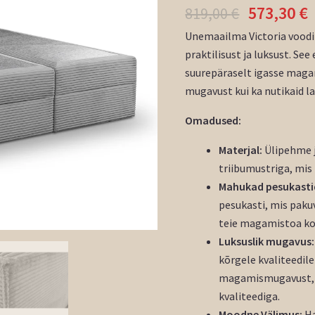
573,30
€
819,00
€
Unemaailma Victoria voodi 
praktilisust ja luksust. Se
suurepäraselt igasse maga
mugavust kui ka nutikaid l
Omadused:
Materjal:
Ülipehme j
triibumustriga, mis l
Mahukad pesukasti
pesukasti, mis paku
teie magamistoa kor
Luksuslik mugavus:
kõrgele kvaliteedil
magamismugavust, m
kvaliteediga.
Moodne Välimus:
Ha