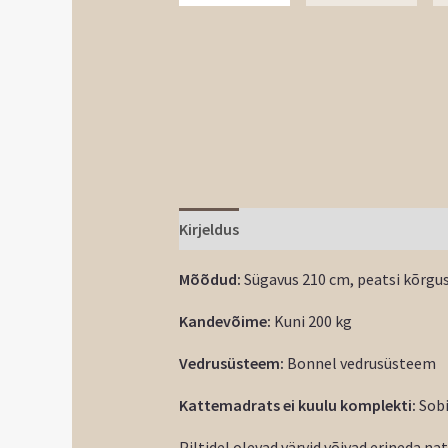
Kirjeldus
Mõõdud:
Sügavus 210 cm, peatsi kõrgus
Kandevõime:
Kuni 200 kg
Vedrusüsteem:
Bonnel vedrusüsteem
Kattemadrats ei kuulu komplekti:
Sobi
Piltidel olevad värvid võivad erineda na