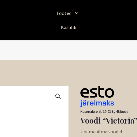
Tooted
Kasulik
Algne
Voodi
hind
"Victoria"
oli:
Hall
819,00 €.
5
Kuumakse al.
19,23
€
/ 48 kuud
160x200cm
Voodi “Victori
kogus
Unemaailma voodid