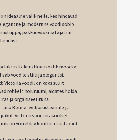
on ideaalne valik neile, kes hindavad
e elegantne ja modernne voodi sobib
mistuppa, pakkudes samal ajal nii
ahendusi.
a luksuslik kunstkarusnahk moodsa
isab voodile stiili ja elegantsi.
d:
Victoria voodil on kaks suurt
vad rohkelt hoiuruumi, aidates hoida
ras ja organiseerituna.
Tänu Bonnel vedrusüsteemile ja
e pakub Victoria voodi erakordset
is on võrreldav kontinentaalvoodi
lli värvi ja elegantse disainiga voodi