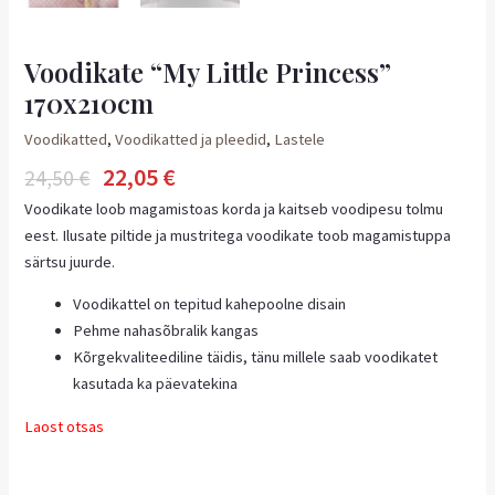
Voodikate “My Little Princess”
170x210cm
Voodikatted
,
Voodikatted ja pleedid
,
Lastele
22,05
€
24,50
€
Voodikate loob magamistoas korda ja kaitseb voodipesu tolmu
eest. Ilusate piltide ja mustritega voodikate toob magamistuppa
särtsu juurde.
Voodikattel on tepitud kahepoolne disain
Pehme nahasõbralik kangas
Kõrgekvaliteediline täidis, tänu millele saab voodikatet
kasutada ka päevatekina
Laost otsas