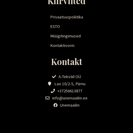
Kiirviited
Privaatsuspoliitika
ESTO
Müügitingimused
Kontaktivorm
Kontakt
A-Tekstiil OÜ
Lao 10/2-5, Pärnu
+37256613877
info@unemaailm.ee
Unemaailm