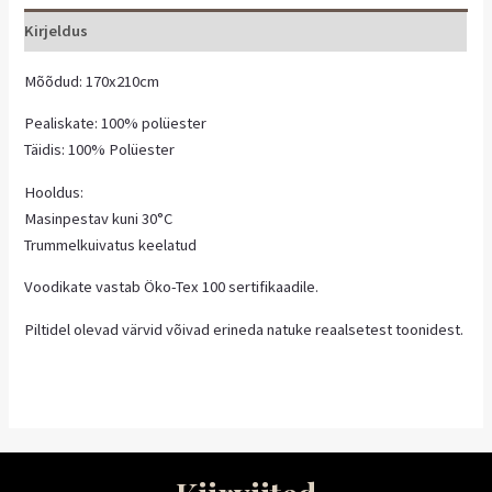
Kirjeldus
Mõõdud: 170x210cm
Pealiskate: 100% polüester
Täidis: 100% Polüester
Hooldus:
Masinpestav kuni 30°C
Trummelkuivatus keelatud
Voodikate vastab Öko-Tex 100 sertifikaadile.
Piltidel olevad värvid võivad erineda natuke reaalsetest toonidest.