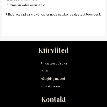
Trummelkuivatus on lubatud.
Piltidel olevad värvid võivad erineda natuke reaalsetest toonidest.
Kiirviited
Privaatsuspoliitika
ESTO
Müügitingimused
Kontaktivorm
Kontakt