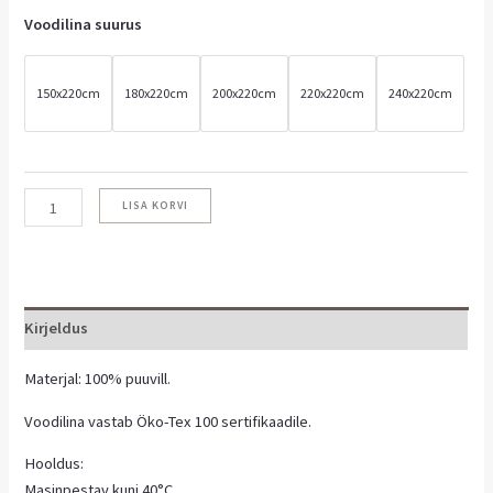
Voodilina suurus
150x220cm
180x220cm
200x220cm
220x220cm
240x220cm
LISA KORVI
Kirjeldus
Materjal: 100% puuvill.
Voodilina vastab Öko-Tex 100 sertifikaadile.
Hooldus:
Masinpestav kuni 40°C.