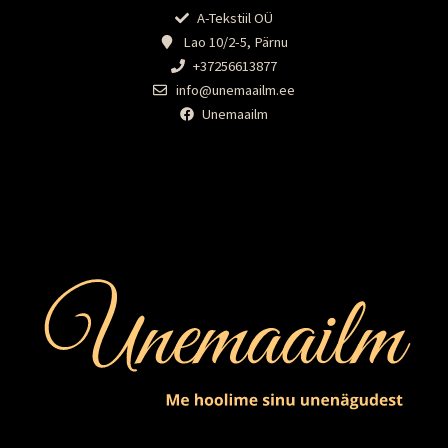
A-Tekstiil OÜ
Lao 10/2-5, Pärnu
+37256613877
info@unemaailm.ee
Unemaailm