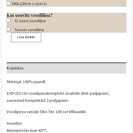
240x220cm
(
+
19,00
€
)
Kas soovite voodilina?
Ei soovi voodilina
Soovin voodilina
LISA KORVI
Kirjeldus
Materjal: 100% puuvill.
150×210 cm voodipesukomplekt sisaldab ühte padjapüüri,
suuremad komplektid 2 padjapüüri.
Voodipesu vastab Öko-Tex 100 sertifikaadile.
Hooldus:
Masinpestav kuni 40°C.