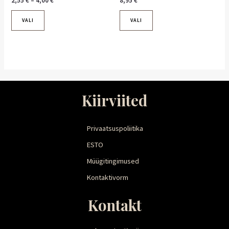
2,55
€
–
4,00
€
8,95
€
VALI
VALI
Kiirviited
Privaatsuspoliitika
ESTO
Müügitingimused
Kontaktivorm
Kontakt