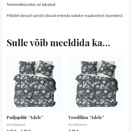
Trummelkuivatus on lubatud.
Piltidel olevad värvid võivad erineda natuke reaalsetest toonidest.
Sulle võib meeldida ka…
Hinnavahemik:
Sellel
Sellel
2,55 €
tootel
tootel
kuni
on
4,00 €
on
mitu
mitu
varianti.
varianti.
Valikuid
Valikuid
saab
saab
teha
teha
tootelehel.
tootelehel.
Padjapüür “Adele”
Voodilina “Adele”
Voodipesud
Voodipesud