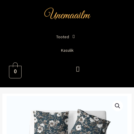
Skip
to
content
Tooted
Kasulik
0
Voodipesukomplekt
"Adele"
kogus