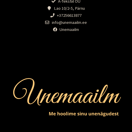
A-Tekstiil OÜ
Lao 10/2-5, Pärnu
+37256613877
info@unemaailm.ee
Unemaailm