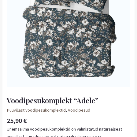
Voodipesukomplekt “Adele”
Puuvillast voodipesukomplektid
,
Voodipesud
25,90
€
Unemaailma voodipesukomplektid on valmistatud naturaalsest
puuvillast, tagades une ajal optimaalse hingavuse ja