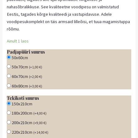
nahasõbralikkuse. See kvaliteetne voodipesu on valmistatud
Eestis, tagades kõrge kvaliteedi ja vastupidavuse. Adele
voodipesukomplekt on täis armsaid lilleõisi, et tuua magamistuppa
rõõmu.
Ainult 1 laos
Padjapüüri suurus
50x60cm
50x70cm
(
+
1,00
€
)
60x70cm
(
+
2,00
€
)
60x80cm
(
+
3,00
€
)
Tekikoti suurus
150x210cm
180x200cm
(
+
4,00
€
)
200x210cm
(
+
9,00
€
)
220x210cm
(
+
14,00
€
)