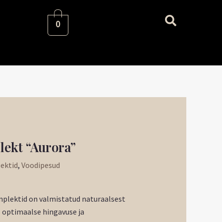
0
ekt “Aurora”
ektid
,
Voodipesud
lektid on valmistatud naturaalsest
l optimaalse hingavuse ja