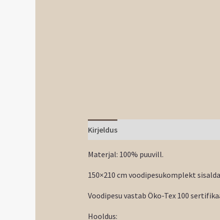
Kirjeldus
Materjal: 100% puuvill.
150×210 cm voodipesukomplekt sisaldab
Voodipesu vastab Öko-Tex 100 sertifikaa
Hooldus: