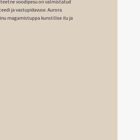
liteetne voodipesu on valmistatud
teedi ja vastupidavuse. Aurora
nu magamistuppa kunstilise ilu ja