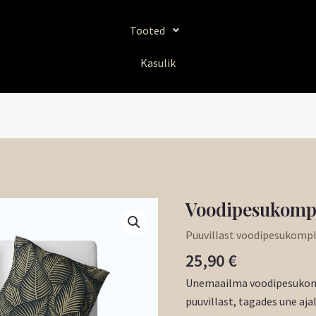
Tooted
Kasulik
Voodipesukompl
Voodipesukomplekt
"Aurora"
Puuvillast voodipesukompl
kogus
25,90
€
Unemaailma voodipesukomp
puuvillast, tagades une aja