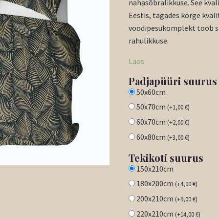
nahasõbralikkuse. See kva
Eestis, tagades kõrge kvali
voodipesukomplekt toob si
rahulikkuse.
Laos
Padjapüüri suurus
50x60cm
50x70cm
(
+
1,00
€
)
60x70cm
(
+
2,00
€
)
60x80cm
(
+
3,00
€
)
Tekikoti suurus
150x210cm
180x200cm
(
+
4,00
€
)
200x210cm
(
+
9,00
€
)
220x210cm
(
+
14,00
€
)