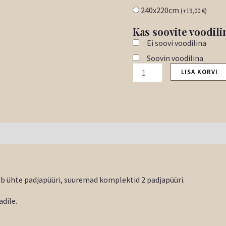
240x220cm
(
+
19,00
€
)
Kas soovite voodili
Ei soovi voodilina
Soovin voodilina
LISA KORVI
 ühte padjapüüri, suuremad komplektid 2 padjapüüri.
dile.