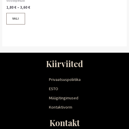
Voodipesud
1,80
€
–
3,60
€
VALI
Kiirviited
Privaatsuspoliitika
ESTO
Müügitingimused
Kontaktivorm
Kontakt