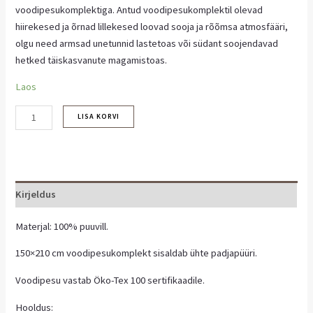
voodipesukomplektiga. Antud voodipesukomplektil olevad
hiirekesed ja õrnad lillekesed loovad sooja ja rõõmsa atmosfääri,
olgu need armsad unetunnid lastetoas või südant soojendavad
hetked täiskasvanute magamistoas.
Laos
LISA KORVI
Kirjeldus
Materjal: 100% puuvill.
150×210 cm voodipesukomplekt sisaldab ühte padjapüüri.
Voodipesu vastab Öko-Tex 100 sertifikaadile.
Hooldus: