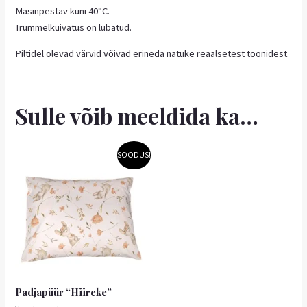
Masinpestav kuni 40°C.
Trummelkuivatus on lubatud.
Piltidel olevad värvid võivad erineda natuke reaalsetest toonidest.
Sulle võib meeldida ka…
Hinnavahemik:
Sellel
SOODUS!
1,80 €
tootel
kuni
on
3,60 €
mitu
varianti.
Valikuid
saab
teha
tootelehel.
Padjapüür “Hiireke”