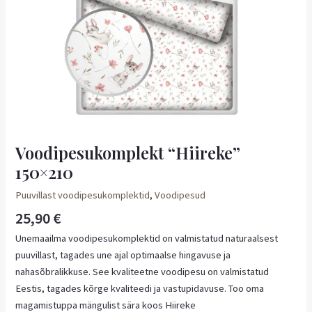
Voodipesukomplekt “Hiireke”
150×210
Puuvillast voodipesukomplektid
,
Voodipesud
25,90
€
Unemaailma voodipesukomplektid on valmistatud naturaalsest
puuvillast, tagades une ajal optimaalse hingavuse ja
nahasõbralikkuse. See kvaliteetne voodipesu on valmistatud
Eestis, tagades kõrge kvaliteedi ja vastupidavuse. Too oma
magamistuppa mängulist sära koos Hiireke