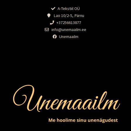
A-Tekstiil OÜ
Lao 10/2-5, Pärnu
+37256613877
info@unemaailm.ee
Unemaailm