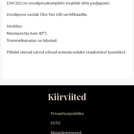
150×210 cm voodipesukomplekt sisaldab ühte padjapüüri.
Voodipesu vastab Öko-Tex 100 sertifikaadile.
Hooldus:
Masinpestav kuni 40°C.
Trummelkuivatus on lubatud.
Piltidel olevad värvid võivad erineda natuke reaalsetest toonidest.
Kiirviited
Privaatsuspoliitika
ESTO
Müügitingimused