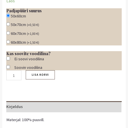
Laos
Padjapüüri suurus
50x60cm
50x70cm
(
+
0,50
€
)
60x70cm
(
+
1,00
€
)
60x80cm
(
+
1,50
€
)
Kas soovite voodilina?
Ei soovi voodilina
Soovin voodilina
LISA KORVI
Kirjeldus
Materjal: 100% puuvill.