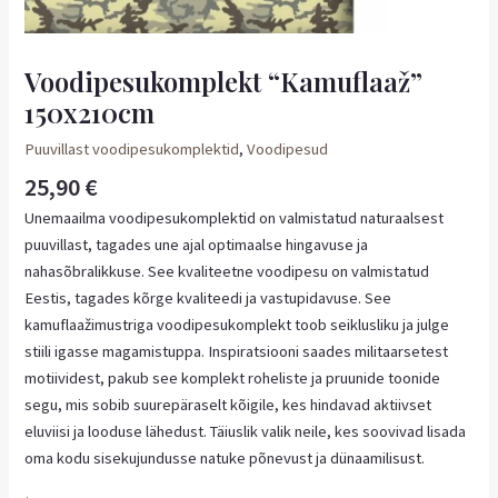
Voodipesukomplekt “Kamuflaaž”
150x210cm
Puuvillast voodipesukomplektid
,
Voodipesud
25,90
€
Unemaailma voodipesukomplektid on valmistatud naturaalsest
puuvillast, tagades une ajal optimaalse hingavuse ja
nahasõbralikkuse. See kvaliteetne voodipesu on valmistatud
Eestis, tagades kõrge kvaliteedi ja vastupidavuse. See
kamuflaažimustriga voodipesukomplekt toob seiklusliku ja julge
stiili igasse magamistuppa. Inspiratsiooni saades militaarsetest
motiividest, pakub see komplekt roheliste ja pruunide toonide
segu, mis sobib suurepäraselt kõigile, kes hindavad aktiivset
eluviisi ja looduse lähedust. Täiuslik valik neile, kes soovivad lisada
oma kodu sisekujundusse natuke põnevust ja dünaamilisust.