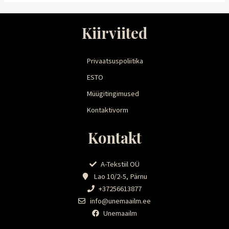
Kiirviited
Privaatsuspoliitika
ESTO
Müügitingimused
Kontaktivorm
Kontakt
A-Tekstiil OÜ
Lao 10/2-5, Pärnu
+37256613877
info@unemaailm.ee
Unemaailm