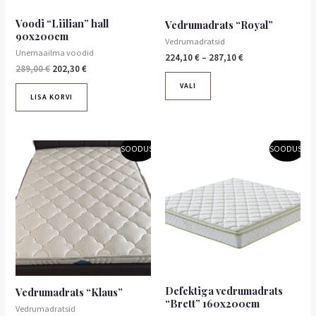
tootelehel.
Voodi “Liilian” hall
Vedrumadrats “Royal”
90x200cm
Vedrumadratsid
Unemaailma voodid
224,10
€
–
287,10
€
289,00
€
202,30
€
VALI
LISA KORVI
Algne
Praegune
Algne
Praegune
SOODUS!
SOODUS!
hind
hind
hind
hind
oli:
on:
oli:
on:
199,00 €.
179,10 €.
334,50 €.
301,05 €.
Defektiga vedrumadrats
Vedrumadrats “Klaus”
“Brett” 160x200cm
Vedrumadratsid