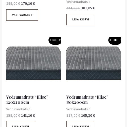
Vedrumadratsid
199,00
€
179,10
€
334,50
€
301,05
€
VALI VARIANT
LISA KORVI
Algne
Praegune
Algne
Praegune
SOODUS!
SOODUS!
hind
hind
hind
hind
oli:
on:
oli:
on:
159,00 €.
143,10 €.
117,00 €.
105,30 €.
Vedrumadrats “Elise”
Vedrumadrats “Elise”
120x200cm
80x200cm
Vedrumadratsid
Vedrumadratsid
159,00
€
143,10
€
117,00
€
105,30
€
LISA KORVI
LISA KORVI