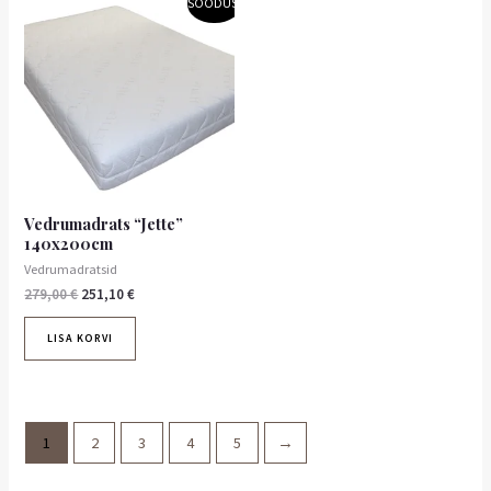
SOODUS!
hind
hind
oli:
on:
279,00 €.
251,10 €.
Vedrumadrats “Jette”
140x200cm
Vedrumadratsid
279,00
€
251,10
€
LISA KORVI
1
2
3
4
5
→