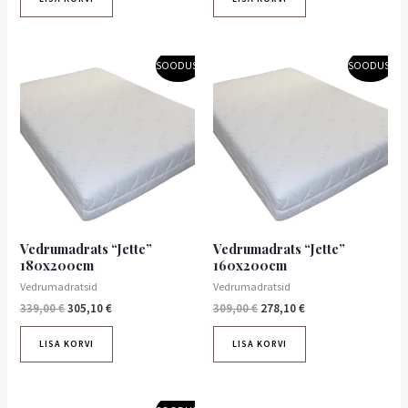
Algne
Praegune
Algne
Praegune
SOODUS!
SOODUS!
hind
hind
hind
hind
oli:
on:
oli:
on:
339,00 €.
305,10 €.
309,00 €.
278,10 €.
Vedrumadrats “Jette”
Vedrumadrats “Jette”
180x200cm
160x200cm
Vedrumadratsid
Vedrumadratsid
339,00
€
305,10
€
309,00
€
278,10
€
LISA KORVI
LISA KORVI
Algne
Praegune