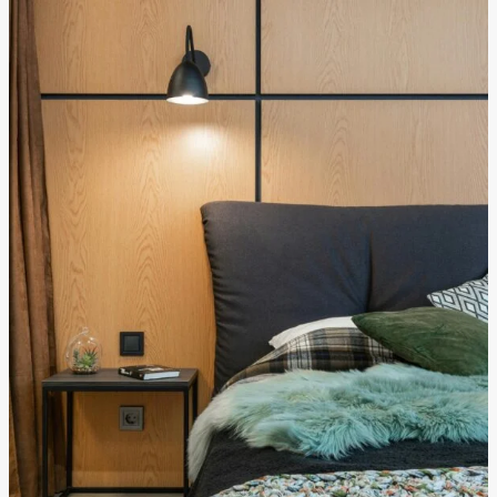
Voodipesu
trendid
2025.aastal