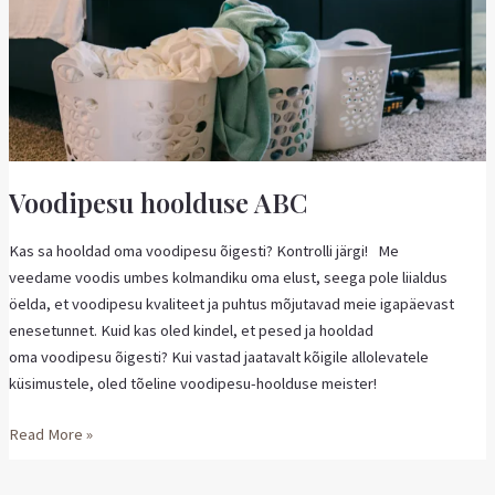
Voodipesu hoolduse ABC
Kas sa hooldad oma voodipesu õigesti? Kontrolli järgi! Me
veedame voodis umbes kolmandiku oma elust, seega pole liialdus
öelda, et voodipesu kvaliteet ja puhtus mõjutavad meie igapäevast
enesetunnet. Kuid kas oled kindel, et pesed ja hooldad
oma voodipesu õigesti? Kui vastad jaatavalt kõigile allolevatele
küsimustele, oled tõeline voodipesu-hoolduse meister!
Read More »