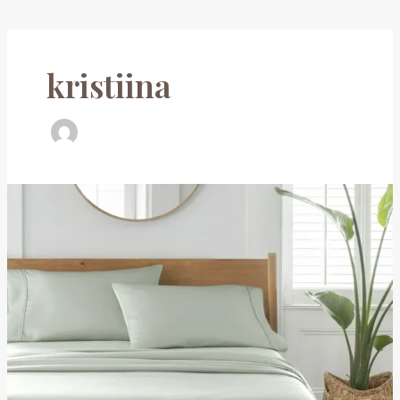
kristiina
Kuidas
valida
voodipesu
suveks:
jahutav
uni
kuumadel
öödel