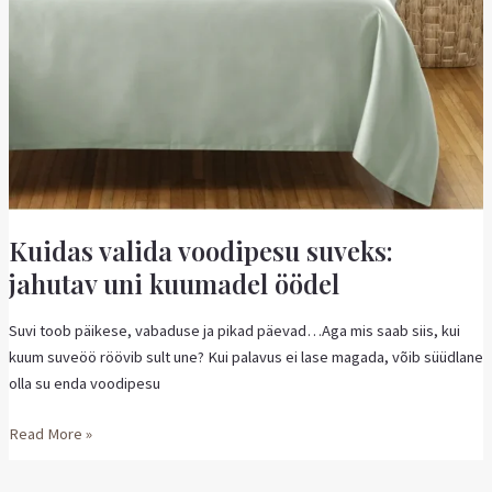
Kuidas valida voodipesu suveks:
jahutav uni kuumadel öödel
Suvi toob päikese, vabaduse ja pikad päevad…Aga mis saab siis, kui
kuum suveöö röövib sult une? Kui palavus ei lase magada, võib süüdlane
olla su enda voodipesu
Read More »