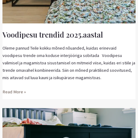
Voodipesu trendid 2025.aastal
Oleme pannud Teile kokku mõned nõuanded, kuidas erinevaid
voodipesu trende oma koduse interjööriga sobitada Voodipesu
valimisel ja magamistoa sisustamisel on mitmeid viise, kuidas eri stiile ja
trende omavahel kombineerida. Siin on mõned praktilised soovitused,
mis aitavad sul luua kauni ja isikupärase magamistoas.
Read More »
Voodipesu
hoolduse
ABC