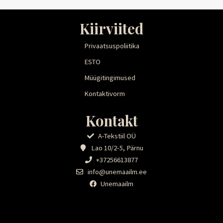
Kiirviited
Privaatsuspoliitika
ESTO
Müügitingimused
Kontaktivorm
Kontakt
A-Tekstiil OÜ
Lao 10/2-5, Pärnu
+37256613877
info@unemaailm.ee
Unemaailm