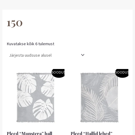
150
Kuvatakse kõik 6 tulemust
Algne
Praegune
Algne
Praegune
SOODUS!
SOODUS!
hind
hind
hind
hind
oli:
on:
oli:
on:
48,80 €.
43,92 €.
48,80 €.
43,92 €.
Pleed “Monstera” hall
Pleed “Hallid lehed”