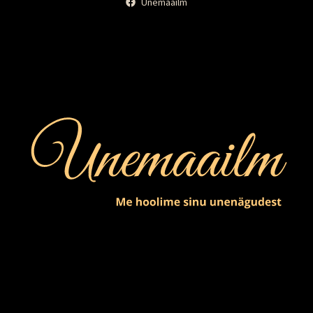
Unemaailm