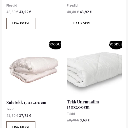
Pleedid
Pleedid
48,80
€
43,92
€
48,80
€
43,92
€
LISA KORVI
LISA KORVI
Algne
Praegune
Algne
Praegune
SOODUS!
SOODUS!
hind
hind
hind
hind
oli:
on:
oli:
on:
41,90 €.
37,71 €.
10,70 €.
9,63 €.
Tekk Unemaailm
Suletekk 150x200cm
150x200cm
Tekid
Tekid
41,90
€
37,71
€
10,70
€
9,63
€
LISA KORVI