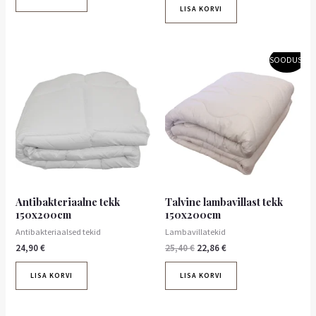
LISA KORVI
Algne
Praegune
SOODUS!
hind
hind
oli:
on:
25,40 €.
22,86 €.
Antibakteriaalne tekk
Talvine lambavillast tekk
150x200cm
150x200cm
Antibakteriaalsed tekid
Lambavillatekid
24,90
€
25,40
€
22,86
€
LISA KORVI
LISA KORVI