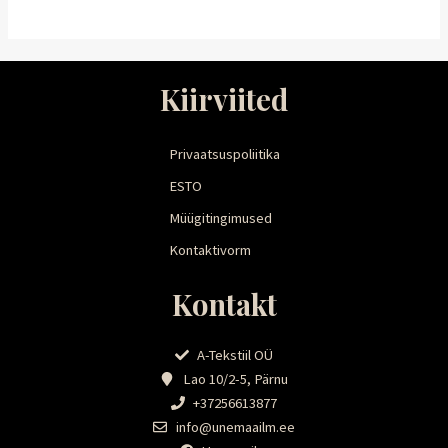
Kiirviited
Privaatsuspoliitika
ESTO
Müügitingimused
Kontaktivorm
Kontakt
A-Tekstiil OÜ
Lao 10/2-5, Pärnu
+37256613877
info@unemaailm.ee