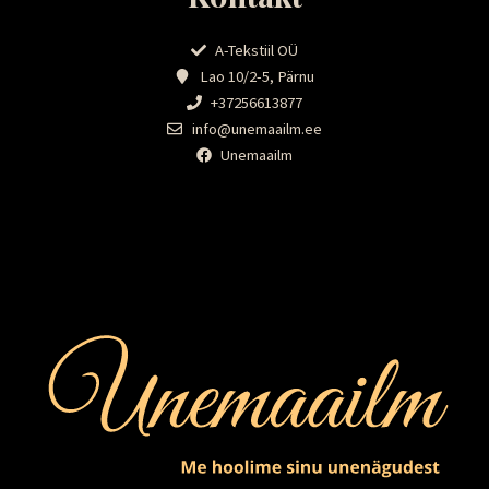
A-Tekstiil OÜ
Lao 10/2-5, Pärnu
+37256613877
info@unemaailm.ee
Unemaailm