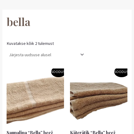
bella
Kuvatakse kõik 2 tulemust
Algne
Praegune
Algne
Praegune
SOODUS!
SOODUS!
hind
hind
hind
hind
oli:
on:
oli:
on:
10,90 €.
9,81 €.
4,40 €.
3,96 €.
Saunalina “Bella” beež
Käterätik “Bella” beež