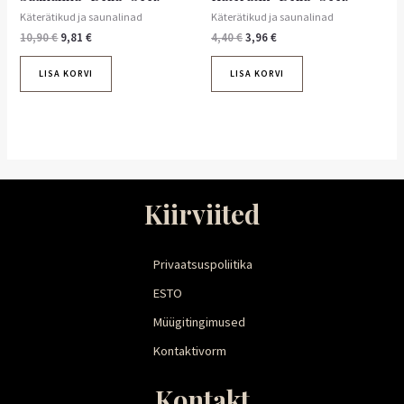
Käterätikud ja saunalinad
Käterätikud ja saunalinad
10,90
€
9,81
€
4,40
€
3,96
€
LISA KORVI
LISA KORVI
Kiirviited
Privaatsuspoliitika
ESTO
Müügitingimused
Kontaktivorm
Kontakt