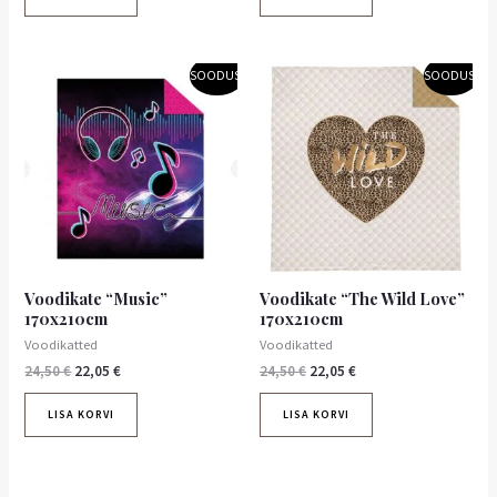
Algne
Praegune
Algne
Praegune
SOODUS!
SOODUS!
hind
hind
hind
hind
oli:
on:
oli:
on:
24,50 €.
22,05 €.
24,50 €.
22,05 €.
Voodikate “Music”
Voodikate “The Wild Love”
170x210cm
170x210cm
Voodikatted
Voodikatted
24,50
€
22,05
€
24,50
€
22,05
€
LISA KORVI
LISA KORVI