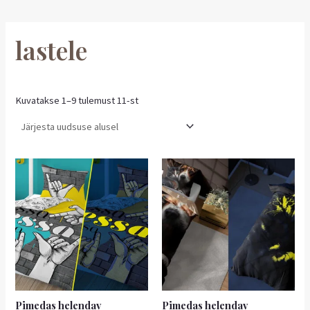
lastele
Kuvatakse 1–9 tulemust 11-st
Sellel
Sellel
tootel
tootel
on
on
mitu
mitu
varianti.
varianti.
Valikuid
Valikuid
saab
saab
teha
teha
tootelehel.
tootelehel.
Pimedas helendav
Pimedas helendav