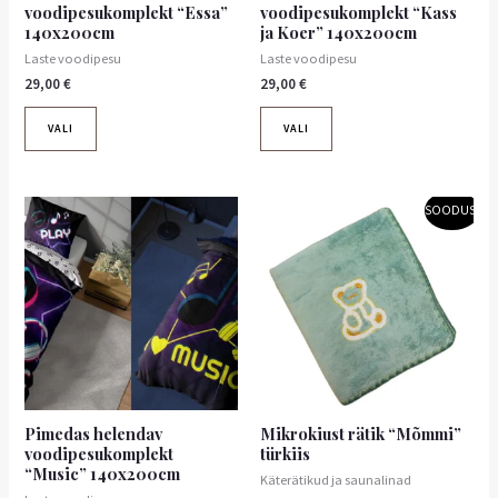
voodipesukomplekt “Essa”
voodipesukomplekt “Kass
140x200cm
ja Koer” 140x200cm
Laste voodipesu
Laste voodipesu
29,00
€
29,00
€
VALI
VALI
Algne
Praegune
Sellel
SOODUS!
hind
hind
tootel
oli:
on:
on
3,50 €.
3,15 €.
mitu
varianti.
Valikuid
saab
teha
tootelehel.
Pimedas helendav
Mikrokiust rätik “Mõmmi”
voodipesukomplekt
türkiis
“Music” 140x200cm
Käterätikud ja saunalinad