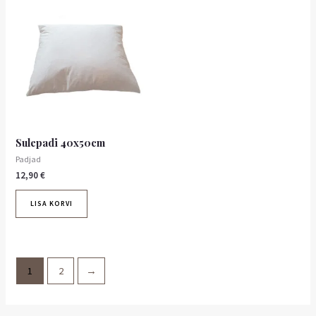
Sulepadi 40x50cm
Padjad
12,90
€
LISA KORVI
1
2
→