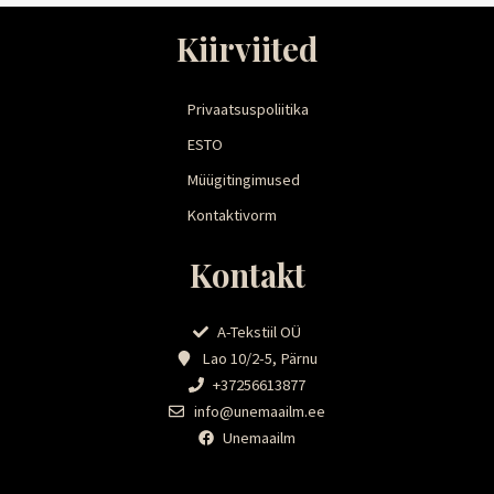
Kiirviited
Privaatsuspoliitika
ESTO
Müügitingimused
Kontaktivorm
Kontakt
A-Tekstiil OÜ
Lao 10/2-5, Pärnu
+37256613877
info@unemaailm.ee
Unemaailm