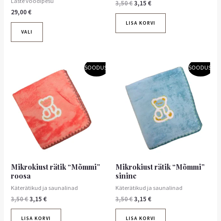
Laste voodipesu
3,50
€
3,15
€
29,00
€
LISA KORVI
VALI
Algne
Praegune
Algne
Praegune
SOODUS!
SOODUS!
hind
hind
hind
hind
oli:
on:
oli:
on:
3,50 €.
3,15 €.
3,50 €.
3,15 €.
Mikrokiust rätik “Mõmmi”
Mikrokiust rätik “Mõmmi”
roosa
sinine
Käterätikud ja saunalinad
Käterätikud ja saunalinad
3,50
€
3,15
€
3,50
€
3,15
€
LISA KORVI
LISA KORVI