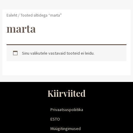
Esileht
/ Tooted siltidega “marta”
marta
Sinu valikutele vastavaid tooteid ei leidu.
Kiirviited
Privaatsuspoliitika
ESTO
Müügitingimused