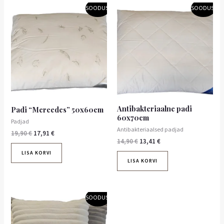
Algne
Praegune
Algne
Praegune
SOODUS!
SOODUS!
hind
hind
hind
hind
oli:
on:
oli:
on:
19,90 €.
17,91 €.
14,90 €.
13,41 €.
Antibakteriaalne padi
Padi “Mercedes” 50x60cm
60x70cm
Padjad
Antibakteriaalsed padjad
19,90
€
17,91
€
14,90
€
13,41
€
LISA KORVI
LISA KORVI
Algne
Praegune
SOODUS!
hind
hind
oli:
on:
13,20 €.
11,88 €.