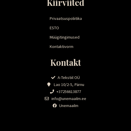
Kiirviited
Privaatsuspoliitika
ESTO
Müügitingimused
Kontaktivorm
Kontakt
A-Tekstiil OÜ
Lao 10/2-5, Pärnu
+37256613877
info@unemaailm.ee
Unemaailm