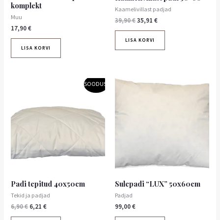
komplekt
Kaamelivillast padjad
Muu
39,90
€
35,91
€
17,90
€
LISA KORVI
LISA KORVI
Algne
Praegune
SOODUS!
hind
hind
oli:
on:
6,90 €.
6,21 €.
Padi tepitud 40x50cm
Sulepadi “LUX” 50x60cm
Tekid ja padjad
Padjad
6,90
€
6,21
€
99,00
€