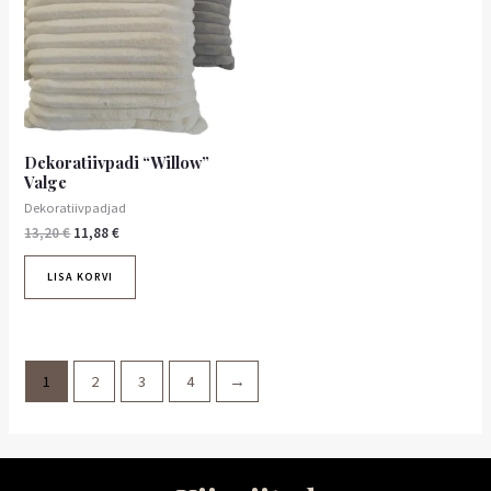
Dekoratiivpadi “Willow”
Valge
Dekoratiivpadjad
13,20
€
11,88
€
LISA KORVI
1
2
3
4
→