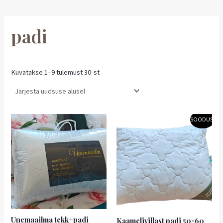
padi
Kuvatakse 1–9 tulemust 30-st
Algne
Praegune
SOODUS!
hind
hind
oli:
on:
39,90 €.
35,91 €.
Unemaailma tekk+padi
Kaamelivillast padi 50×60