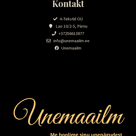
Kontakt
A-Tekstiil OÜ
Lao 10/2-5, Pärnu
+37256613877
info@unemaailm.ee
Unemaailm