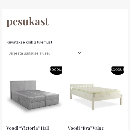
pesukast
Kuvatakse kõik 2 tulemust
Algne
Praegune
Algne
Praegune
SOODUS!
SOODUS!
hind
hind
hind
hind
oli:
on:
oli:
on:
819,00 €.
573,30 €.
149,00 €.
104,30 €.
Voodi “Victoria” Hall
Voodi “Eva” Valge