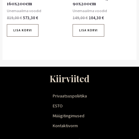
160x200cm
90x200cm
Unemaailma voodid
Unemaailma voodid
819,00
€
573,30
€
149,00
€
104,30
€
LISA KORVI
LISA KORVI
Kiirviited
Privaatsuspoliitika
ESTO
Müügitingimused
Kontaktivorm