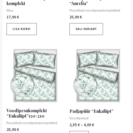
komplekt
“Aurelia”
Muu
Puuvillast voodipesukomplektid
17,90
€
25,90
€
LISA KORVI
VALI VARIANT
Hinnavahemik:
Sellel
2,55 €
tootel
kuni
on
4,00 €
mitu
varianti.
Valikuid
saab
teha
tootelehel.
Voodipesukomplekt
Padjapüür “Eukalüpt”
“Eukalüpt”150×210
Voodipesud
Puuvillast voodipesukomplektid
2,55
€
–
4,00
€
25,90
€