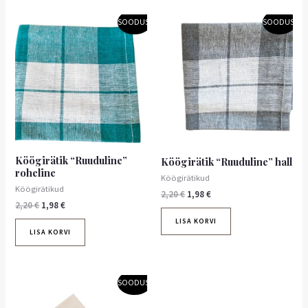
Algne
Praegune
Algne
Praegune
SOODUS!
SOODUS!
hind
hind
hind
hind
oli:
on:
oli:
on:
2,20 €.
1,98 €.
2,20 €.
1,98 €.
Köögirätik “Ruuduline”
Köögirätik “Ruuduline” hall
roheline
Köögirätikud
Köögirätikud
2,20
€
1,98
€
2,20
€
1,98
€
LISA KORVI
LISA KORVI
Algne
Praegune
SOODUS!
hind
hind
oli:
on: