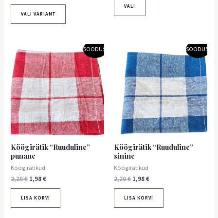
VALI
VALI VARIANT
Algne
Praegune
Algne
Praegune
SOODUS!
SOODUS!
hind
hind
hind
hind
oli:
on:
oli:
on:
2,20 €.
1,98 €.
2,20 €.
1,98 €.
Köögirätik “Ruuduline”
Köögirätik “Ruuduline”
punane
sinine
Köögirätikud
Köögirätikud
2,20
€
1,98
€
2,20
€
1,98
€
LISA KORVI
LISA KORVI