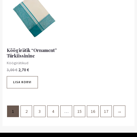
3,00 €.
2,70 €.
Köögirätik “Ornament”
Türkiissinine
Köögirätikud
3,00
€
2,70
€
LISA KORVI
1
2
3
4
…
15
16
17
→