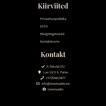
Kiirviited
Privaatsuspoliitika
ESTO
Müügitingimused
Kontaktivorm
Kontakt
A-Tekstiil OÜ
Lao 10/2-5, Pärnu
+37256613877
info@unemaailm.ee
Unemaailm