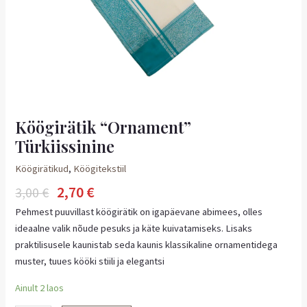
Köögirätik “Ornament”
Türkiissinine
Köögirätikud
,
Köögitekstiil
2,70
€
3,00
€
Pehmest puuvillast köögirätik on igapäevane abimees, olles
ideaalne valik nõude pesuks ja käte kuivatamiseks. Lisaks
praktilisusele kaunistab seda kaunis klassikaline ornamentidega
muster, tuues kööki stiili ja elegantsi
Ainult 2 laos