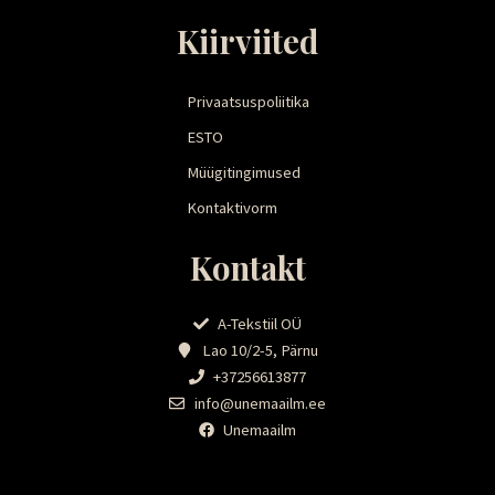
Kiirviited
Privaatsuspoliitika
ESTO
Müügitingimused
Kontaktivorm
Kontakt
A-Tekstiil OÜ
Lao 10/2-5, Pärnu
+37256613877
info@unemaailm.ee
Unemaailm