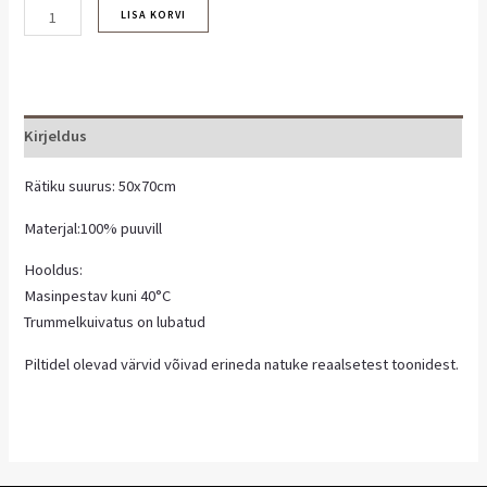
LISA KORVI
Kirjeldus
Rätiku suurus: 50x70cm
Materjal:100% puuvill
Hooldus:
Masinpestav kuni 40°C
Trummelkuivatus on lubatud
Piltidel olevad värvid võivad erineda natuke reaalsetest toonidest.