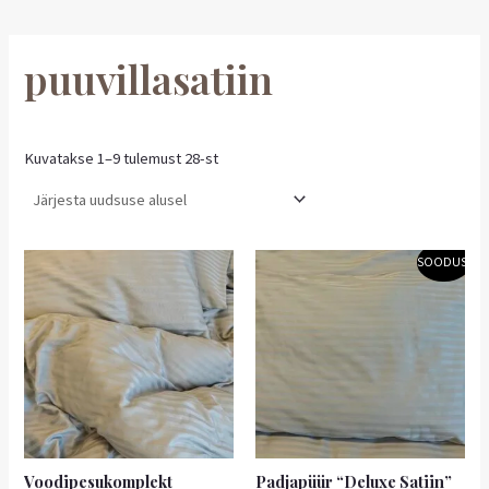
puuvillasatiin
Kuvatakse 1–9 tulemust 28-st
Hinnavahemik:
Sellel
SOODUS!
4,41 €
tootel
kuni
on
5,31 €
mitu
varianti.
Valikuid
saab
teha
tootelehel.
Voodipesukomplekt
Padjapüür “Deluxe Satiin”