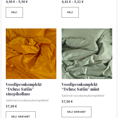
4,90
€
–
5,90
€
4,41
€
–
5,31
€
VALI
VALI
Voodipesukomplekt
Voodipesukomplekt
“Deluxe Satiin”
“Deluxe Satiin” münt
sinepikollane
Satiinist voodipesukomplektid
Satiinist voodipesukomplektid
57,00
€
57,00
€
VALI VARIANT
VALI VARIANT