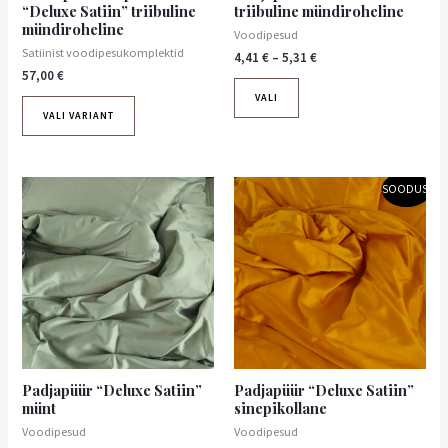
“Deluxe Satiin” triibuline
triibuline mündiroheline
mündiroheline
Voodipesud
Satiinist voodipesukomplektid
4,41
€
–
5,31
€
57,00
€
VALI
VALI VARIANT
Hinnavahemik:
Hinnavahemik:
Sellel
Sellel
SOODUS!
4,90 €
4,41 €
tootel
tootel
kuni
kuni
on
5,90 €
on
5,31 €
mitu
mitu
varianti.
varianti.
Valikuid
Valikuid
saab
saab
teha
teha
tootelehel.
tootelehel.
Padjapüür “Deluxe Satiin”
Padjapüür “Deluxe Satiin”
münt
sinepikollane
Voodipesud
Voodipesud