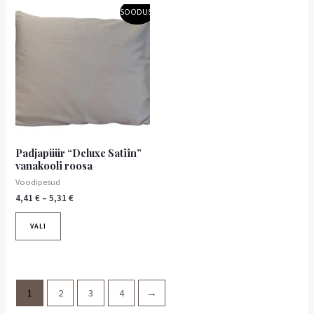
Hinnavahemik:
Sellel
SOODUS!
4,41 €
tootel
kuni
on
5,31 €
mitu
varianti.
Valikuid
saab
teha
tootelehel.
Padjapüür “Deluxe Satiin”
vanakooli roosa
Voodipesud
4,41
€
–
5,31
€
VALI
1
2
3
4
→