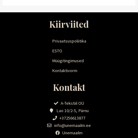
Kiirviited
Privaatsuspoliitika
ESTO
Müügitingimused
Kontaktivorm
Kontakt
A-Tekstiil OÜ
Lao 10/2-5, Pärnu
+37256613877
info@unemaailm.ee
Unemaailm