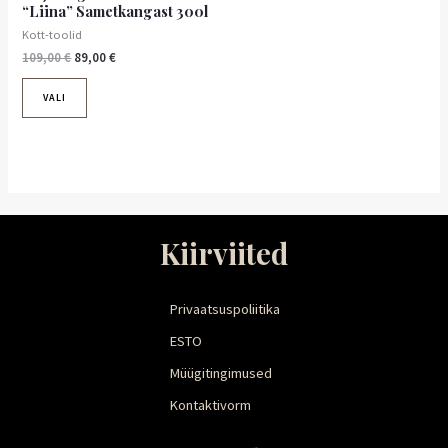
“Liina” Sametkangast 300l
Kott-toolid
109,00
€
89,00
€
VALI
Kiirviited
Privaatsuspoliitika
ESTO
Müügitingimused
Kontaktivorm