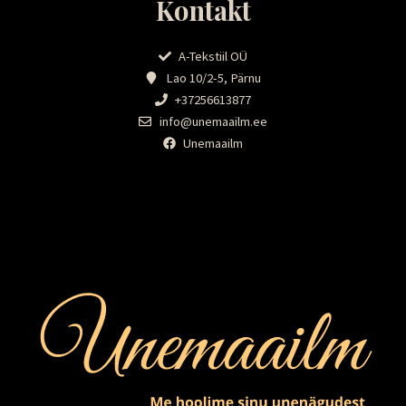
Kontakt
A-Tekstiil OÜ
Lao 10/2-5, Pärnu
+37256613877
info@unemaailm.ee
Unemaailm