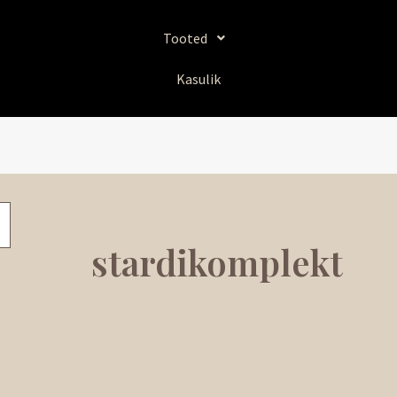
Tooted
Kasulik
stardikomplekt