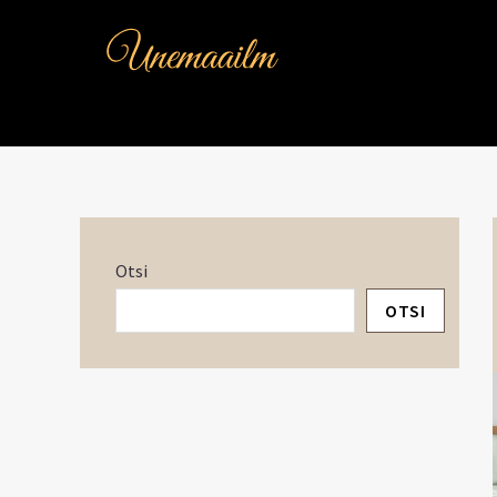
Skip
to
content
Otsi
OTSI