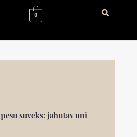
0
ipesu suveks: jahutav uni