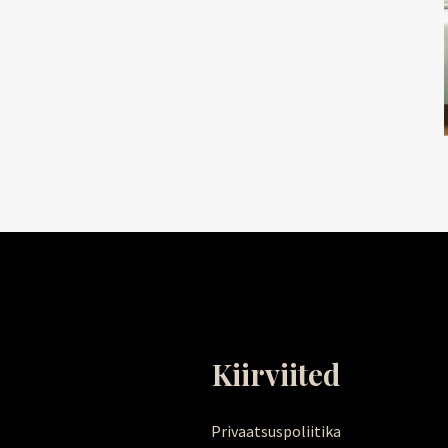
Kiirviited
Privaatsuspoliitika