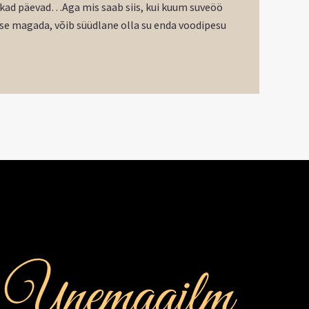
pikad päevad…Aga mis saab siis, kui kuum suveöö
lase magada, võib süüdlane olla su enda voodipesu