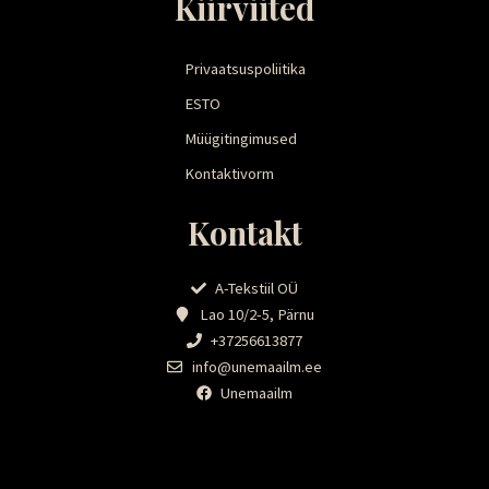
Kiirviited
Privaatsuspoliitika
ESTO
Müügitingimused
Kontaktivorm
Kontakt
A-Tekstiil OÜ
Lao 10/2-5, Pärnu
+37256613877
info@unemaailm.ee
Unemaailm