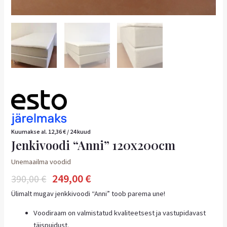
Kuumakse al.
12,36
€
/ 24 kuud
Jenkivoodi “Anni” 120x200cm
Unemaailma voodid
249,00
€
390,00
€
Ülimalt mugav jenkkivoodi “Anni” toob parema une!
Voodiraam on valmistatud kvaliteetsest ja vastupidavast
täispuidust.