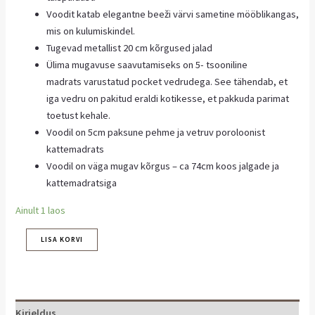
Voodit katab elegantne beeži värvi sametine mööblikangas,
mis on kulumiskindel.
Tugevad metallist 20 cm kõrgused jalad
Ülima mugavuse saavutamiseks on 5- tsooniline
madrats varustatud pocket vedrudega. See tähendab, et
iga vedru on pakitud eraldi kotikesse, et pakkuda parimat
toetust kehale.
Voodil on 5cm paksune pehme ja vetruv poroloonist
kattemadrats
Voodil on väga mugav kõrgus – ca 74cm koos jalgade ja
kattemadratsiga
Ainult 1 laos
LISA KORVI
Kirjeldus