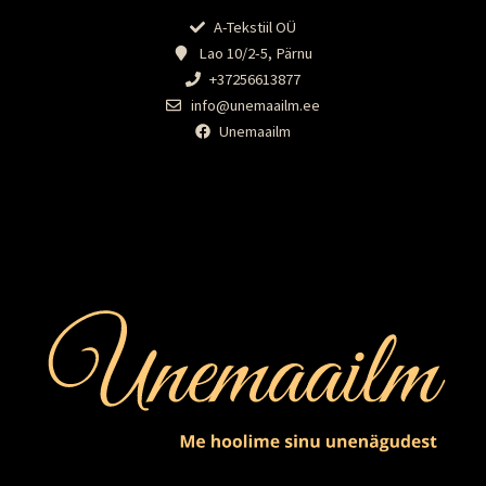
A-Tekstiil OÜ
Lao 10/2-5, Pärnu
+37256613877
info@unemaailm.ee
Unemaailm