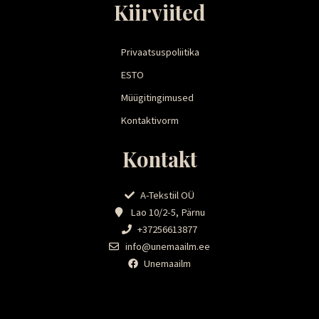
Kiirviited
Privaatsuspoliitika
ESTO
Müügitingimused
Kontaktivorm
Kontakt
A-Tekstiil OÜ
Lao 10/2-5, Pärnu
+37256613877
info@unemaailm.ee
Unemaailm