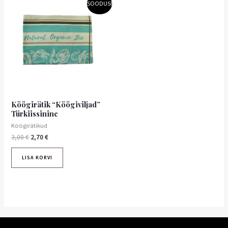
Algne
Praegune
SOODUS!
hind
hind
oli:
on:
3,00 €.
2,70 €.
Köögirätik “Köögiviljad”
Türkiissinine
Köögirätikud
3,00
€
2,70
€
LISA KORVI