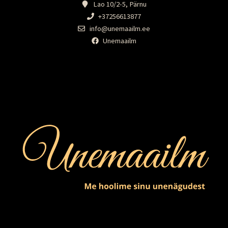
Lao 10/2-5, Pärnu
+37256613877
info@unemaailm.ee
Unemaailm