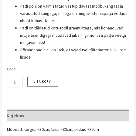
Padi põhi on valmistatud vastupidavast mööblikangast ja
varustatud sangaga, millega on mugav istumispatja vedada
ühest kohast teise.
Padi on täidetud kott-tooli graanulitega, mis kohanduvad
istuja asendiga ja muudavad juba niigi mõnusa padja veelgi
mugavamaks!
Põrandapadja all on lukk, et vajadusel täitematerjali juurde
lisada.
Laos
LISA KORVI
Kirjeldus
Mõõdud: kõrgus ~30cm, laius ~80cm, pikkus ~80cm