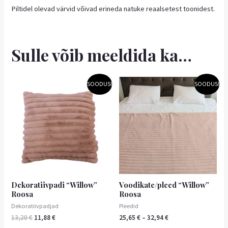
Piltidel olevad värvid võivad erineda natuke reaalsetest toonidest.
Sulle võib meeldida ka…
Algne
Praegune
Hinnavahemik:
Sellel
SOODUS!
SOODUS!
hind
hind
25,65 €
tootel
oli:
on:
kuni
13,20 €.
11,88 €.
on
32,94 €
mitu
varianti.
Valikuid
saab
teha
tootelehel.
Dekoratiivpadi “Willow”
Voodikate/pleed “Willow”
Roosa
Roosa
Dekoratiivpadjad
Pleedid
13,20
€
11,88
€
25,65
€
–
32,94
€