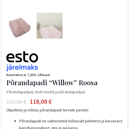
Kuumakse al.
7,20
€
/ 18 kuud
Põrandapadi “Willow” Roosa
Põrandapadjad
,
Kott-toolid ja põrandapadjad
118,08
€
131,20
€
Ülipehme ja mõnus põrandapadi tervele perele!
Põrandapadi on valmistatud mõnusalt pehmest ja karvasest
kunstkarusnahast, mis ei aja karvu.