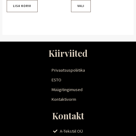
LISA KORVI
VALI
Kiirviited
Privaatsuspoliitika
ESTO
Müügitingimused
Kontaktivorm
Kontakt
A-Tekstiil OÜ