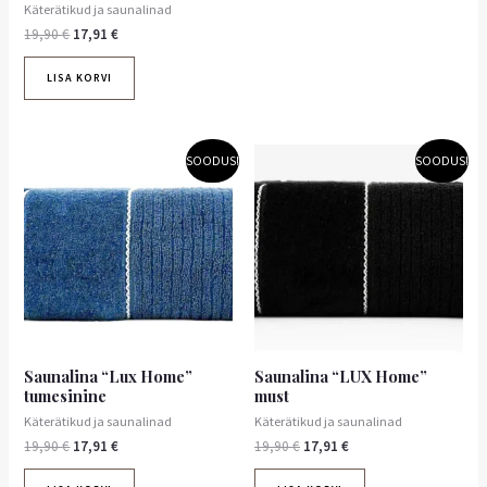
Käterätikud ja saunalinad
19,90
€
17,91
€
LISA KORVI
Algne
Praegune
Algne
Praegune
SOODUS!
SOODUS!
hind
hind
hind
hind
oli:
on:
oli:
on:
19,90 €.
17,91 €.
19,90 €.
17,91 €.
Saunalina “Lux Home”
Saunalina “LUX Home”
tumesinine
must
Käterätikud ja saunalinad
Käterätikud ja saunalinad
19,90
€
17,91
€
19,90
€
17,91
€