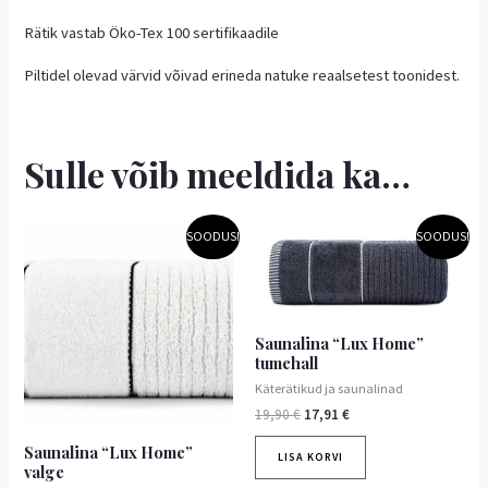
Rätik vastab Öko-Tex 100 sertifikaadile
Piltidel olevad värvid võivad erineda natuke reaalsetest toonidest.
Sulle võib meeldida ka…
Algne
Praegune
Algne
Praegune
SOODUS!
SOODUS!
hind
hind
hind
hind
oli:
on:
oli:
on:
19,90 €.
17,91 €.
19,90 €.
17,91 €.
Saunalina “Lux Home”
tumehall
Käterätikud ja saunalinad
19,90
€
17,91
€
Saunalina “Lux Home”
LISA KORVI
valge