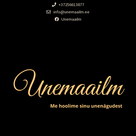
+37256613877
info@unemaailm.ee
Unemaailm