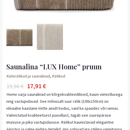
Saunalina “LUX Home” pruun
Käterätikud ja saunalinad
,
Rätikud
17,91
€
19,90
€
Home sarja saunalinad on kõrgekvaliteedilised, kauni viimistlusega
ning vastupidavad. See mõnusalt suur rätik (100x150cm) on
ideaalne kaaslane mitte ainult kodus, vaid ka spaades või rannas.
Valmistatud kvaliteetsest puuvillast, tagab see suurepärase
imavuse ja pika vastupidavuse. Rätikut kaunistavad elegantne
ääristus ja valge niidiga detailid, mis sobivad iga stiiliga vannituppa.