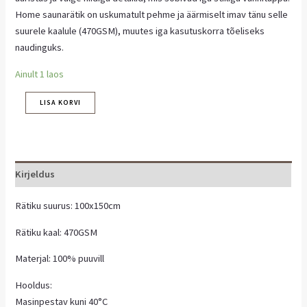
Home saunarätik on uskumatult pehme ja äärmiselt imav tänu selle
suurele kaalule (470GSM), muutes iga kasutuskorra tõeliseks
naudinguks.
Ainult 1 laos
LISA KORVI
Kirjeldus
Rätiku suurus: 100x150cm
Rätiku kaal: 470GSM
Materjal: 100% puuvill
Hooldus:
Masinpestav kuni 40°C