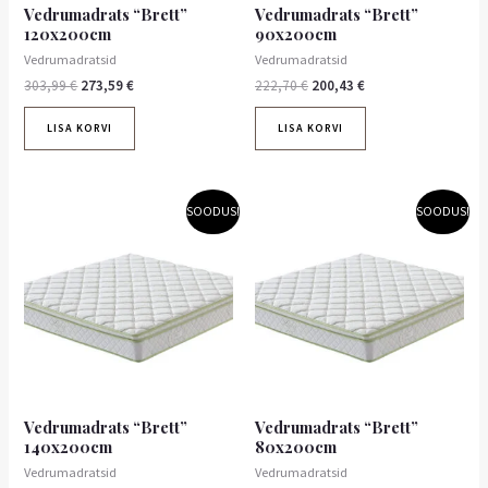
Vedrumadrats “Brett”
Vedrumadrats “Brett”
120x200cm
90x200cm
Vedrumadratsid
Vedrumadratsid
303,99
€
273,59
€
222,70
€
200,43
€
LISA KORVI
LISA KORVI
Algne
Praegune
Algne
Praegune
SOODUS!
SOODUS!
hind
hind
hind
hind
oli:
on:
oli:
on:
314,20 €.
282,78 €.
202,40 €.
182,16 €.
Vedrumadrats “Brett”
Vedrumadrats “Brett”
140x200cm
80x200cm
Vedrumadratsid
Vedrumadratsid