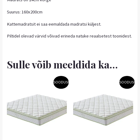
Suurus: 160x200cm
Kattemadratsit ei saa eemaldada madratsi küljest.
Piltidel olevad värvid võivad erineda natuke reaalsetest toonidest.
Sulle võib meeldida ka…
Algne
Praegune
Algne
Praegune
SOODUS!
SOODUS!
hind
hind
hind
hind
oli:
on:
oli:
on:
303,99 €.
273,59 €.
222,70 €.
200,43 €.