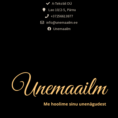
A-Tekstiil OÜ
Lao 10/2-5, Pärnu
+37256613877
info@unemaailm.ee
Unemaailm