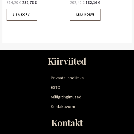
314,20
€
282,78
€
202,40
€
182,16
€
LISA KORVI
LISA KORVI
Kiirviited
Privaatsuspoliitika
ESTO
Müügitingimused
Kontaktivorm
Kontakt