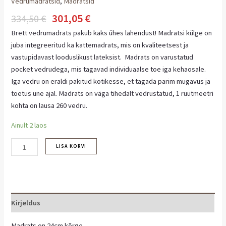
Vedrumadratsid
,
Madratsid
301,05
€
334,50
€
Brett vedrumadrats pakub kaks ühes lahendust! Madratsi külge on
juba integreeritud ka kattemadrats, mis on kvaliteetsest ja
vastupidavast looduslikust lateksist. Madrats on varustatud
pocket vedrudega, mis tagavad individuaalse toe iga kehaosale.
Iga vedru on eraldi pakitud kotikesse, et tagada parim mugavus ja
toetus une ajal. Madrats on väga tihedalt vedrustatud, 1 ruutmeetri
kohta on lausa 260 vedru.
Ainult 2 laos
LISA KORVI
Kirjeldus
Madrats on 24cm kõrge