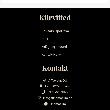
Kiirviited
Privaatsuspoliitika
ESTO
Müügitingimused
Kontaktivorm
Kontakt
A-Tekstiil OÜ
Lao 10/2-5, Pärnu
+37256613877
info@unemaailm.ee
Unemaailm