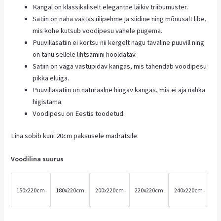
Kangal on klassikaliselt elegantne läikiv triibumuster.
Satiin on naha vastas ülipehme ja siidine ning mõnusalt libe,
mis kohe kutsub voodipesu vahele pugema.
Puuvillasatiin ei kortsu nii kergelt nagu tavaline puuvill ning
on tänu sellele lihtsamini hooldatav.
Satiin on väga vastupidav kangas, mis tähendab voodipesu
pikka eluiga.
Puuvillasatiin on naturaalne hingav kangas, mis ei aja nahka
higistama.
Voodipesu on Eestis toodetud.
Lina sobib kuni 20cm paksusele madratsile.
Voodilina suurus
150x220cm
180x220cm
200x220cm
220x220cm
240x220cm