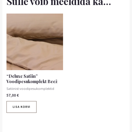
Sulle võib meeldida ka…
“Deluxe Satiin”
Voodipesukomplekt Beež
Satiinist voodipesukomplektid
57,00
€
LISA KORVI