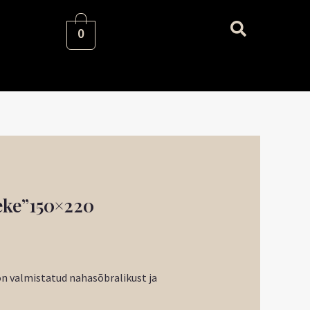
0
reke”150×220
on valmistatud nahasõbralikust ja