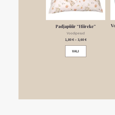
saab
teha
tootelehel.
V
Padjapüür “Hiireke”
Voodipesud
1,80
€
–
3,60
€
VALI