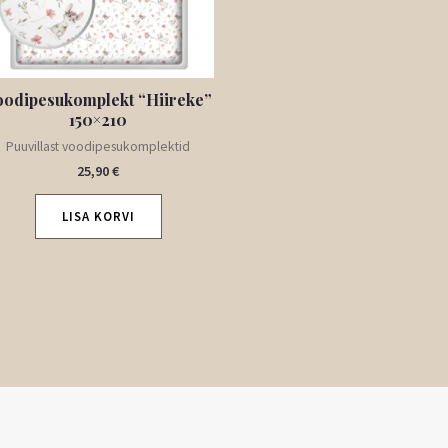
oodipesukomplekt “Hiireke”
150×210
Puuvillast voodipesukomplektid
25,90
€
LISA KORVI