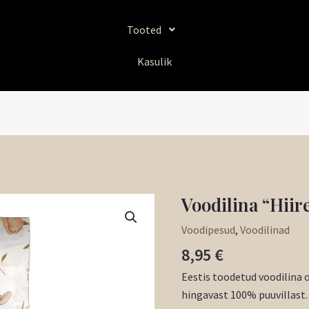
Tooted
Kasulik
Voodilina “Hii
Voodilina
"Hiireke"150x220
Voodipesud
,
Voodilinad
kogus
8,95
€
Eestis toodetud voodilina 
hingavast 100% puuvillast.