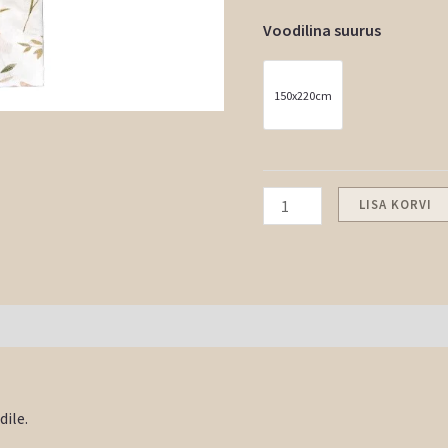
Voodilina suurus
150x220cm
LISA KORVI
dile.