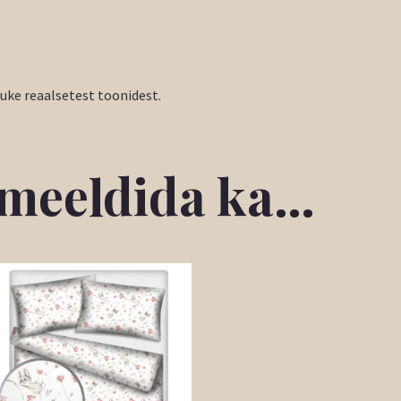
tuke reaalsetest toonidest.
b meeldida ka…