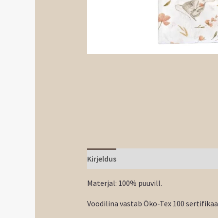
Kirjeldus
Materjal: 100% puuvill.
Voodilina vastab Öko-Tex 100 sertifikaa