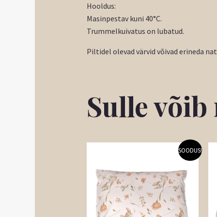
Hooldus:
Masinpestav kuni 40°C.
Trummelkuivatus on lubatud.
Piltidel olevad värvid võivad erineda na
Sulle või
Hinnavahemik:
Sellel
SOODUS!
1,80 €
tootel
kuni
3,60 €
on
mitu
varianti.
Valikuid