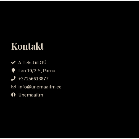
Kontakt
A-Tekstiil OÜ
Lao 10/2-5, Pärnu
+37256613877
info@unemaailm.ee
Unemaailm