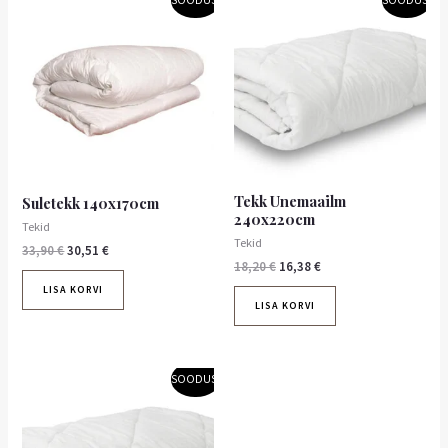
SOODUS!
SOODUS!
hind
hind
hind
hind
oli:
on:
oli:
on:
33,90 €.
30,51 €.
18,20 €.
16,38 €.
Tekk Unemaailm
Suletekk 140x170cm
240x220cm
Tekid
Tekid
33,90
€
30,51
€
18,20
€
16,38
€
LISA KORVI
LISA KORVI
Algne
Praegune
SOODUS!
hind
hind
oli:
on:
17,80 €.
16,02 €.