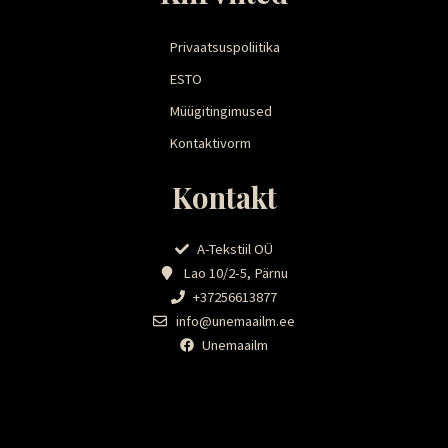
Privaatsuspoliitika
ESTO
Müügitingimused
Kontaktivorm
Kontakt
A-Tekstiil OÜ
Lao 10/2-5, Pärnu
+37256613877
info@unemaailm.ee
Unemaailm