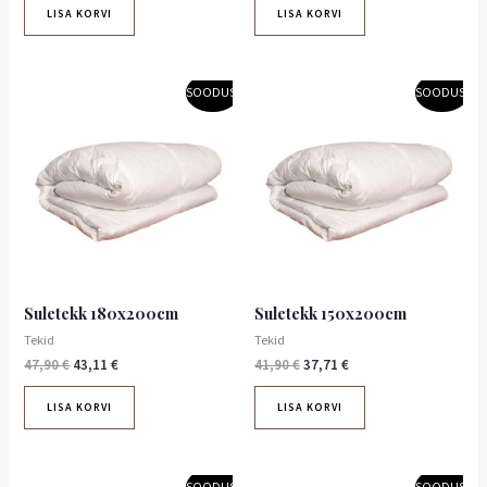
LISA KORVI
LISA KORVI
Algne
Praegune
Algne
Praegune
SOODUS!
SOODUS!
hind
hind
hind
hind
oli:
on:
oli:
on:
47,90 €.
43,11 €.
41,90 €.
37,71 €.
Suletekk 180x200cm
Suletekk 150x200cm
Tekid
Tekid
47,90
€
43,11
€
41,90
€
37,71
€
LISA KORVI
LISA KORVI
Algne
Praegune
Algne
Praegune