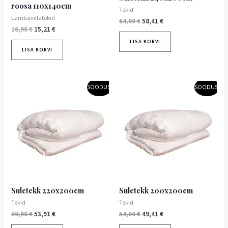
roosa 110x140cm
Tekid
Lambavillatekid
64,90
€
58,41
€
16,90
€
15,21
€
LISA KORVI
LISA KORVI
Algne
Praegune
Algne
Praegune
SOODUS!
SOODUS!
hind
hind
hind
hind
oli:
on:
oli:
on:
59,90 €.
53,91 €.
54,90 €.
49,41 €.
Suletekk 220x200cm
Suletekk 200x200cm
Tekid
Tekid
59,90
€
53,91
€
54,90
€
49,41
€