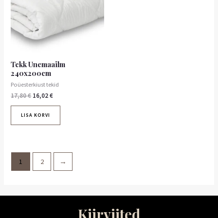
Tekk Unemaailm
240x200cm
Poüesterkiust tekid
17,80
€
16,02
€
LISA KORVI
1
2
→
Kiirviited