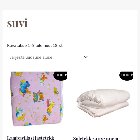
suvi
Kuvatakse 1–9 tulemust 18-st
Algne
Praegune
Algne
Praegune
SOODUS!
SOODUS!
hind
hind
hind
hind
oli:
on:
oli:
on:
16,90 €.
15,21 €.
64,90 €.
58,41 €.
Lambavillast lastetekk
Suletekk 240x200cm