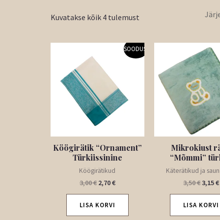
Kuvatakse kõik 4 tulemust
Algne
Praegune
Algne
SOODUS!
hind
hind
hind
oli:
on:
oli:
3,00 €.
2,70 €.
3,50 €
Köögirätik “Ornament”
Mikrokiust r
Türkiissinine
“Mõmmi” tür
Köögirätikud
Käterätikud ja saun
3,00
€
2,70
€
3,50
€
3,15
€
LISA KORVI
LISA KORVI