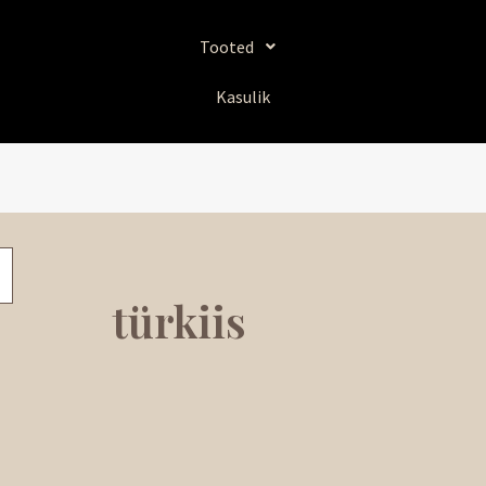
Sorditud
uusimate
järgi
Tooted
Kasulik
türkiis