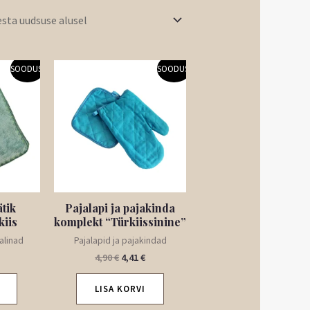
Praegune
Algne
Praegune
SOODUS!
SOODUS!
hind
hind
hind
on:
oli:
on:
.
3,15 €.
4,90 €.
4,41 €.
ätik
Pajalapi ja pajakinda
kiis
komplekt “Türkiissinine”
alinad
Pajalapid ja pajakindad
4,90
€
4,41
€
LISA KORVI